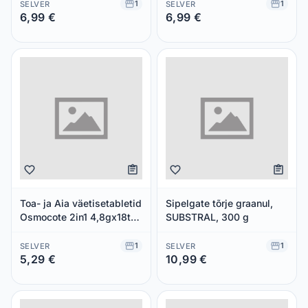
OSMOCOTE, 300 g
1
1
SELVER
SELVER
6,99 €
6,99 €
Säästad 0,00 €
Säästad 0,00 €
Toa- ja Aia väetisetabletid
Sipelgate tõrje graanul,
Osmocote 2in1 4,8gx18tk,
SUBSTRAL, 300 g
SUBSTRAL OSMOCOTE,
18 tk
1
1
SELVER
SELVER
5,29 €
10,99 €
Säästad 0,00 €
Säästad 0,00 €