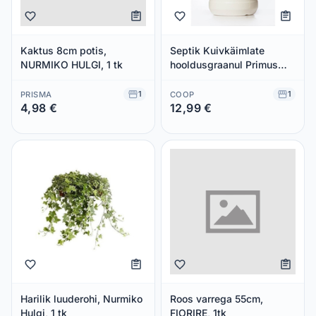
Kaktus 8cm potis,
Septik Kuivkäimlate
NURMIKO HULGI, 1 tk
hooldusgraanul Primus
500g
1
1
PRISMA
COOP
4,98 €
12,99 €
Säästad 0,00 €
Säästad 0,00 €
Harilik luuderohi, Nurmiko
Roos varrega 55cm,
Hulgi, 1 tk
FIORIRE, 1tk