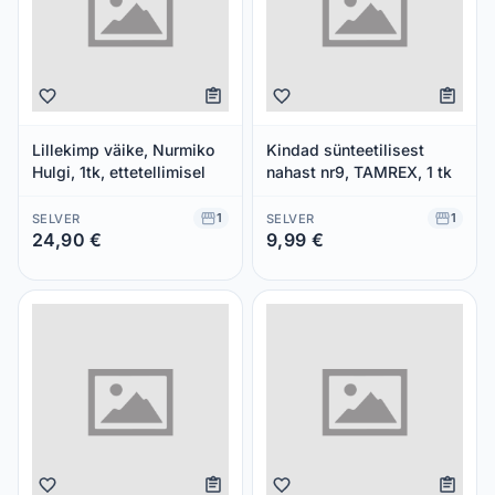
Lillekimp väike, Nurmiko
Kindad sünteetilisest
Hulgi, 1tk, ettetellimisel
nahast nr9, TAMREX, 1 tk
1
1
SELVER
SELVER
24,90 €
9,99 €
Säästad 0,00 €
Säästad 0,00 €