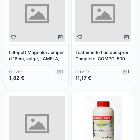
Lillepott Magnolia Jumper
Toataimede hooldussprei
d.16cm, valge, LAMELA, 1
Complete, COMPO, 500
tk
ml
1
1
SELVER
SELVER
1,82 €
11,17 €
Säästad 0,00 €
Säästad 0,00 €