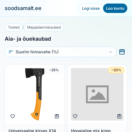
soodsamalt.ee
Logi sisse
Loo konto
Tooted
/
Majapidamiskaubad
Aia- ja õuekaubad
Sorteeri
−25%
−20%
Universaalne kirves X14
Hooajaline mix kimp,