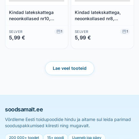
Kindad latekskattega
Kindad latekskattega,
neoonkollased nr10,
neoonkollased nr8,
TAMREX, 1 paar
TAMREX, 1 paar
1
1
SELVER
SELVER
5,99 €
5,99 €
Säästad 0,00 €
Säästad 0,00 €
Lae veel tooteid
soodsamalt.ee
Võrdleme Eesti toidupoodide hindu ja aitame sul leida parimad
sooduspakkumised kiiresti ning mugavalt.
200 000+ toodet
15+ poodi
Uueneb iga päev