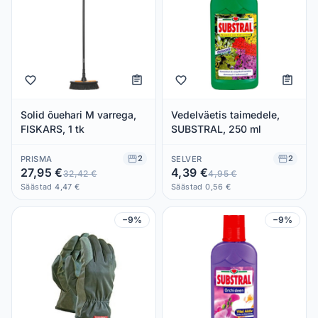
Solid õuehari M varrega,
Vedelväetis taimedele,
FISKARS, 1 tk
SUBSTRAL, 250 ml
2
2
PRISMA
SELVER
27,95 €
4,39 €
32,42 €
4,95 €
Säästad 4,47 €
Säästad 0,56 €
−9%
−9%