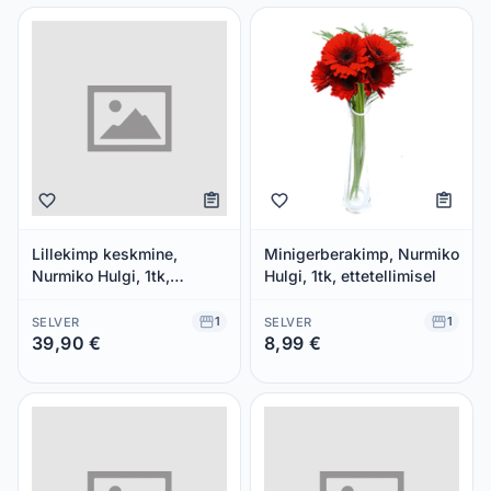
Lillekimp keskmine,
Minigerberakimp, Nurmiko
Nurmiko Hulgi, 1tk,
Hulgi, 1tk, ettetellimisel
ettetellimisel
1
1
SELVER
SELVER
39,90 €
8,99 €
Säästad 0,00 €
Säästad 0,00 €