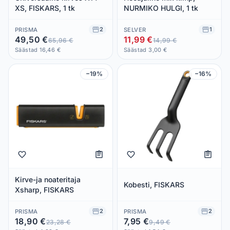
XS, FISKARS, 1 tk
NURMIKO HULGI, 1 tk
2
1
PRISMA
SELVER
49,50 €
11,99 €
65,96 €
14,99 €
Säästad 16,46 €
Säästad 3,00 €
−19%
−16%
Kirve-ja noateritaja
Kobesti, FISKARS
Xsharp, FISKARS
2
2
PRISMA
PRISMA
18,90 €
7,95 €
23,28 €
9,49 €