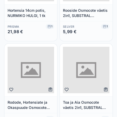
Hortensia 14cm potis,
Rooside Osmocote väetis
NURMIKO HULGI, 1 tk
2in1, SUBSTRAL
OSMOCOTE, 300 g
1
1
PRISMA
SELVER
21,98 €
5,99 €
Säästad 0,00 €
Säästad 0,00 €
Rodode, Hortensiate ja
Toa ja Aia Osmocote
Okaspuude Osmocote
väetis 2in1, SUBSTRAL
väetis 2in1, SUBSTRAL
OSMOCOTE, 300 g