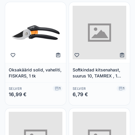
Oksakäärid solid, vaheliti,
Softkindad kitsenahast,
FISKARS, 1 tk
suurus 10, TAMREX , 1
paar
1
1
SELVER
SELVER
16,99 €
6,79 €
Säästad 0,00 €
Säästad 0,00 €