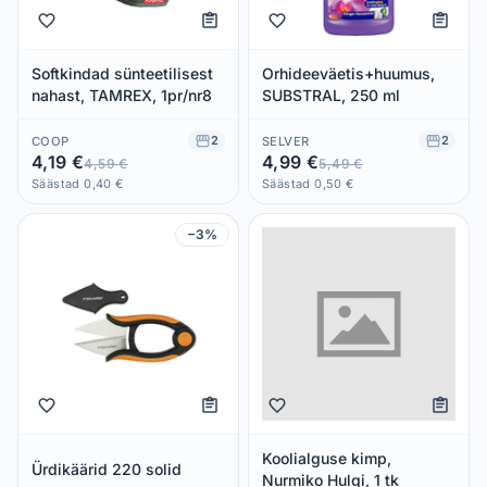
Softkindad sünteetilisest
Orhideeväetis+huumus,
nahast, TAMREX, 1pr/nr8
SUBSTRAL, 250 ml
2
2
COOP
SELVER
4,19 €
4,99 €
4,59 €
5,49 €
Säästad 0,40 €
Säästad 0,50 €
−3%
Koolialguse kimp,
Ürdikäärid 220 solid
Nurmiko Hulgi, 1 tk