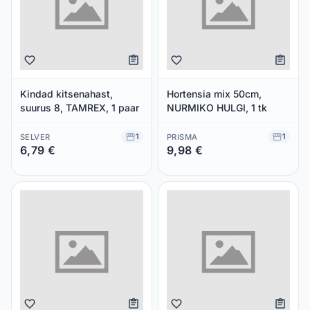
Kindad kitsenahast,
Hortensia mix 50cm,
suurus 8, TAMREX, 1 paar
NURMIKO HULGI, 1 tk
1
1
SELVER
PRISMA
6,79 €
9,98 €
Säästad 0,00 €
Säästad 0,00 €