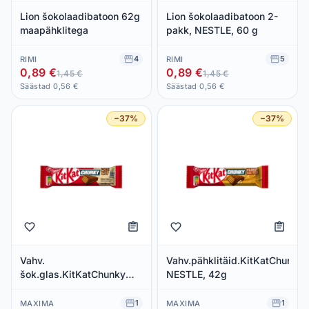
Lion šokolaadibatoon 62g
Lion šokolaadibatoon 2-
maapähklitega
pakk, NESTLE, 60 g
4
5
RIMI
RIMI
0,89 €
0,89 €
1,45 €
1,45 €
Säästad 0,56 €
Säästad 0,56 €
−37%
−37%
Vahv.
Vahv.pähklitäid.KitKatChunky
šok.glas.KitKatChunky
NESTLE, 42g
NESTLE, 40g
1
1
MAXIMA
MAXIMA