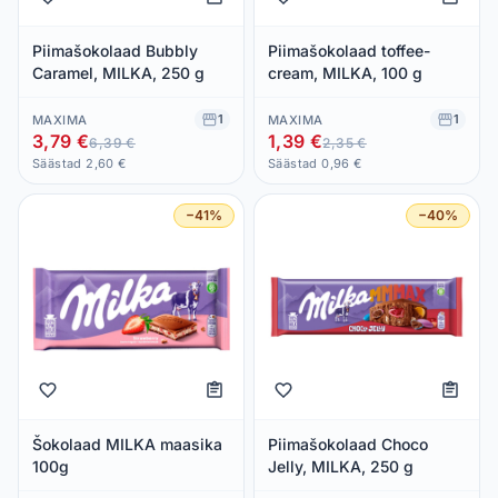
Piimašokolaad Bubbly
Piimašokolaad toffee-
Caramel, MILKA, 250 g
cream, MILKA, 100 g
1
1
MAXIMA
MAXIMA
3,79 €
1,39 €
6,39 €
2,35 €
Säästad 2,60 €
Säästad 0,96 €
−41%
−40%
Šokolaad MILKA maasika
Piimašokolaad Choco
100g
Jelly, MILKA, 250 g