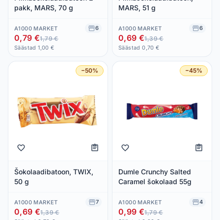
pakk, MARS, 70 g
MARS, 51 g
6
6
A1000 MARKET
A1000 MARKET
0,79 €
0,69 €
1,79 €
1,39 €
Säästad 1,00 €
Säästad 0,70 €
−50%
−45%
Šokolaadibatoon, TWIX,
Dumle Crunchy Salted
50 g
Caramel šokolaad 55g
7
4
A1000 MARKET
A1000 MARKET
0,69 €
0,99 €
1,39 €
1,79 €