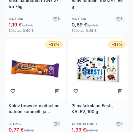
Šokolaadibatoon Twix X-
Vahvlibatoon, KISMET, 55
tra 75g
g
6
6
MAXIMA
MAXIMA
1,19 €
0,89 €
1,79 €
1,35 €
Säästad 0,60 €
Säästad 0,46 €
−33%
−33%
Kalev brownie-maitseline
Piimašokolaad Eesti,
batoon karamelli ja
KALEV, 100 g
metspähklitega
piimašokolaadis 50g
7
5
SELVER
A1000 MARKET
0,77 €
1,99 €
1,15 €
2,97 €