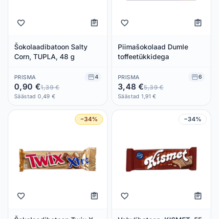
Šokolaadibatoon Salty
Piimašokolaad Dumle
Corn, TUPLA, 48 g
toffeetükkidega
4
6
PRISMA
PRISMA
0,90 €
3,48 €
1,39 €
5,39 €
Säästad 0,49 €
Säästad 1,91 €
−34%
−34%