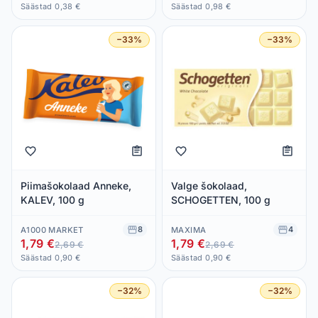
Säästad 0,38 €
Säästad 0,98 €
−33%
−33%
Piimašokolaad Anneke,
Valge šokolaad,
KALEV, 100 g
SCHOGETTEN, 100 g
8
4
A1000 MARKET
MAXIMA
1,79 €
1,79 €
2,69 €
2,69 €
Säästad 0,90 €
Säästad 0,90 €
−32%
−32%