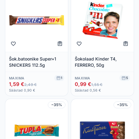
Šok.batoonike Super+1
Šokolaad Kinder T4,
SNICKERS 112.5g
FERRERO, 50g
1
5
MAXIMA
MAXIMA
1,59 €
0,99 €
2,49 €
1,55 €
Säästad 0,90 €
Säästad 0,56 €
−35%
−35%