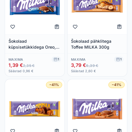
Šokolaad
Šokolaad pähklitega
küpsisetükkidega Oreo,
Toffee MILKA 300g
MILKA, 100 g
1
1
MAXIMA
MAXIMA
1,39 €
3,79 €
2,35 €
6,39 €
Säästad 0,96 €
Säästad 2,60 €
−41%
−41%