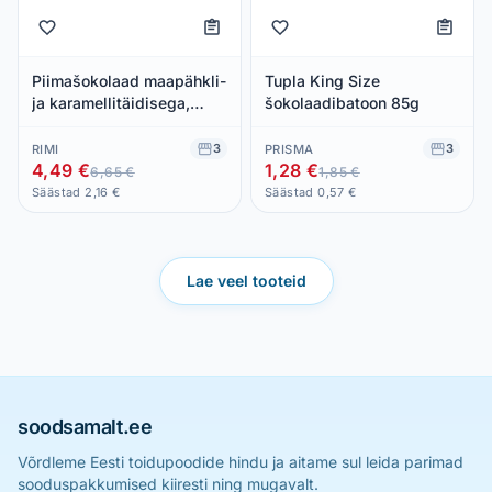
Piimašokolaad maapähkli-
Tupla King Size
ja karamellitäidisega,
šokolaadibatoon 85g
MILKA, 276 g
3
3
RIMI
PRISMA
4,49 €
1,28 €
6,65 €
1,85 €
Säästad 2,16 €
Säästad 0,57 €
Lae veel tooteid
soodsamalt.ee
Võrdleme Eesti toidupoodide hindu ja aitame sul leida parimad
sooduspakkumised kiiresti ning mugavalt.