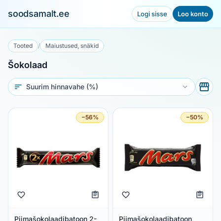
soodsamalt.ee
Logi sisse
Loo konto
Tooted
/
Maiustused, snäkid
Šokolaad
Sorteeri
−56%
−50%
Piimašokolaadibatoon 2-
Piimašokolaadibatoon,