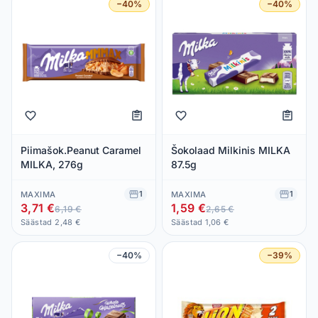
−40%
−40%
Piimašok.Peanut Caramel
Šokolaad Milkinis MILKA
MILKA, 276g
87.5g
1
1
MAXIMA
MAXIMA
3,71 €
1,59 €
6,19 €
2,65 €
Säästad 2,48 €
Säästad 1,06 €
−40%
−39%