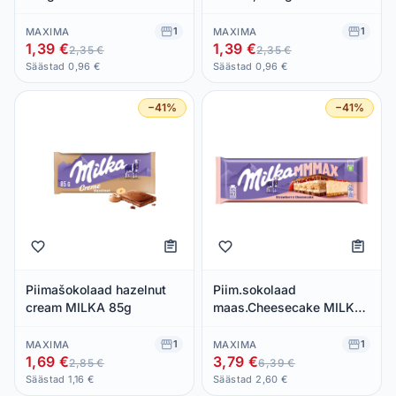
1
1
MAXIMA
MAXIMA
1,39 €
1,39 €
2,35 €
2,35 €
Säästad 0,96 €
Säästad 0,96 €
−41%
−41%
Piimašokolaad hazelnut
Piim.sokolaad
cream MILKA 85g
maas.Cheesecake MILKA
300g
1
1
MAXIMA
MAXIMA
1,69 €
3,79 €
2,85 €
6,39 €
Säästad 1,16 €
Säästad 2,60 €