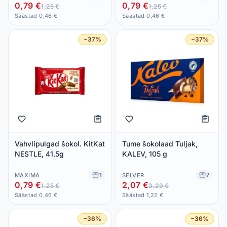
0,79 €
0,79 €
1,25 €
1,25 €
Säästad 0,46 €
Säästad 0,46 €
−37%
−37%
Vahvlipulgad šokol. KitKat
Tume šokolaad Tuljak,
NESTLE, 41.5g
KALEV, 105 g
1
7
MAXIMA
SELVER
0,79 €
2,07 €
1,25 €
3,29 €
Säästad 0,46 €
Säästad 1,22 €
−36%
−36%