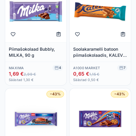
Piimašokolaad Bubbly,
Soolakaramelli batoon
MILKA, 90 g
piimašokolaadis, KALEV,
40 g
4
7
MAXIMA
A1000 MARKET
1,69 €
0,65 €
2,99 €
1,15 €
Säästad 1,30 €
Säästad 0,50 €
−43%
−43%