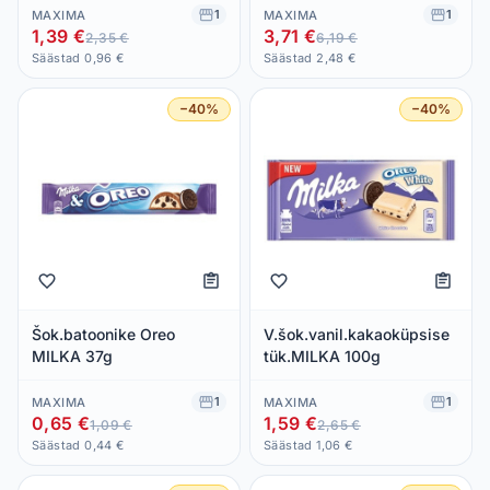
1
1
MAXIMA
MAXIMA
1,39 €
3,71 €
2,35 €
6,19 €
Säästad 0,96 €
Säästad 2,48 €
−40%
−40%
Šok.batoonike Oreo
V.šok.vanil.kakaoküpsise
MILKA 37g
tük.MILKA 100g
1
1
MAXIMA
MAXIMA
0,65 €
1,59 €
1,09 €
2,65 €
Säästad 0,44 €
Säästad 1,06 €