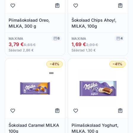
Piimašokolaad Oreo,
Šokolaad Chips Ahoy!,
MILKA, 300 g
MILKA, 100g
6
4
MAXIMA
MAXIMA
3,79 €
1,69 €
6,65 €
2,99 €
Säästad 2,86 €
Säästad 1,30 €
−41%
−41%
Šokolaad Caramel MILKA
Piimašokolaad Yoghurt,
100g
MILKA, 100 g