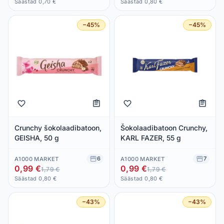
Säästad 0,70 €
Säästad 0,80 €
−45%
−45%
Crunchy šokolaadibatoon,
Šokolaadibatoon Crunchy,
GEISHA, 50 g
KARL FAZER, 55 g
6
7
A1000 MARKET
A1000 MARKET
0,99 €
0,99 €
1,79 €
1,79 €
Säästad 0,80 €
Säästad 0,80 €
−43%
−43%