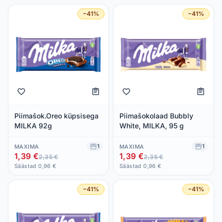
−41%
−41%
Piimašok.Oreo küpsisega
Piimašokolaad Bubbly
MILKA 92g
White, MILKA, 95 g
1
1
MAXIMA
MAXIMA
1,39 €
1,39 €
2,35 €
2,35 €
Säästad 0,96 €
Säästad 0,96 €
−41%
−41%