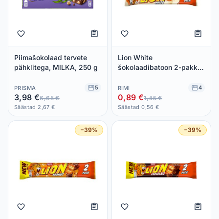
Piimašokolaad tervete
Lion White
pähklitega, MILKA, 250 g
šokolaadibatoon 2-pakk,
NESTLE, 60 g
5
4
PRISMA
RIMI
3,98 €
0,89 €
6,65 €
1,45 €
Säästad 2,67 €
Säästad 0,56 €
−39%
−39%