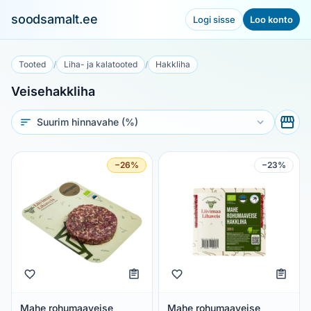
soodsamalt.ee
Logi sisse
Loo konto
Tooted
/
Liha- ja kalatooted
/
Hakkliha
Veisehakkliha
Sorteeri
−26%
−23%
Mahe rohumaaveise
Mahe rohumaaveise