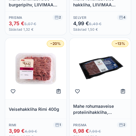
burgeripihv, LIIVIMAA
hakkliha, LIIVIMAA
LIHAVEIS, 170 g
LIHAVEIS, 300 g
2
4
PRISMA
SELVER
3,75 €
4,99 €
5,07 €
6,49 €
Säästad 1,32 €
Säästad 1,50 €
−20%
−13%
Mahe rohumaaveise
Veisehakkliha Rimi 400g
proteiinihakkliha,
LIIVIMAA LIHAVEIS, 300 g
1
2
RIMI
PRISMA
3,99 €
6,98 €
4,99 €
7,99 €