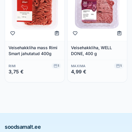
Veisehakkliha mass Rimi
Veisehakkliha, WELL
Smart jahutatud 400g
DONE, 400 g
1
1
RIMI
MAXIMA
3,75 €
4,99 €
Säästad 0,00 €
Säästad 0,00 €
soodsamalt.ee