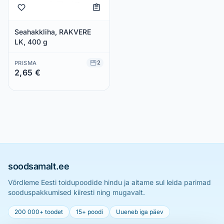
Seahakkliha, RAKVERE
LK, 400 g
2
PRISMA
2,65 €
Säästad 0,00 €
soodsamalt.ee
Võrdleme Eesti toidupoodide hindu ja aitame sul leida parimad
sooduspakkumised kiiresti ning mugavalt.
200 000+ toodet
15+ poodi
Uueneb iga päev