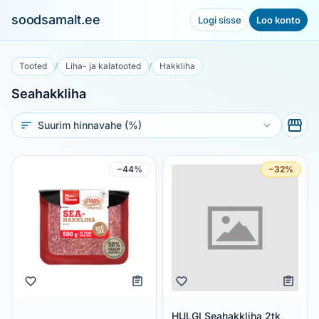
soodsamalt.ee
Logi sisse
Loo konto
Tooted
/
Liha- ja kalatooted
/
Hakkliha
Seahakkliha
Sorteeri
−44%
−32%
HULGI Seahakkliha 2tk,