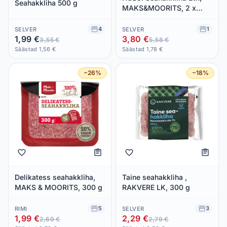
Seahakkliha 500 g
MAKS&MOORITS, 2 x
500g
4
1
SELVER
SELVER
1,99 €
3,80 €
3,55 €
5,58 €
Säästad 1,56 €
Säästad 1,78 €
−26%
−18%
Delikatess seahakkliha,
Taine seahakkliha ,
MAKS & MOORITS, 300 g
RAKVERE LK, 300 g
5
3
RIMI
SELVER
1,99 €
2,29 €
2,69 €
2,79 €