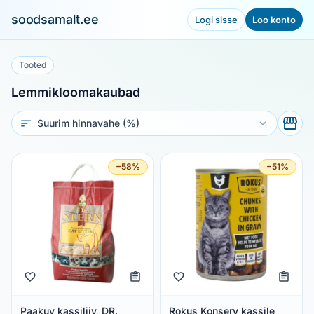
soodsamalt.ee
Logi sisse
Loo konto
Tooted
Lemmikloomakaubad
Sorteeri
−58%
−51%
Paakuv kassiliiv, DR.
Rokus Konserv kassile