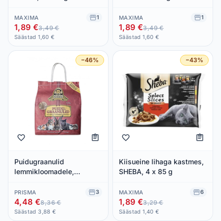
1
1
MAXIMA
MAXIMA
1,89 €
1,89 €
3,49 €
3,49 €
Säästad 1,60 €
Säästad 1,60 €
−46%
−43%
Puidugraanulid
Kiisueine lihaga kastmes,
lemmikloomadele,
SHEBA, 4 x 85 g
DR.STERN, 7,5 L
3
6
PRISMA
MAXIMA
4,48 €
1,89 €
8,36 €
3,29 €
Säästad 3,88 €
Säästad 1,40 €