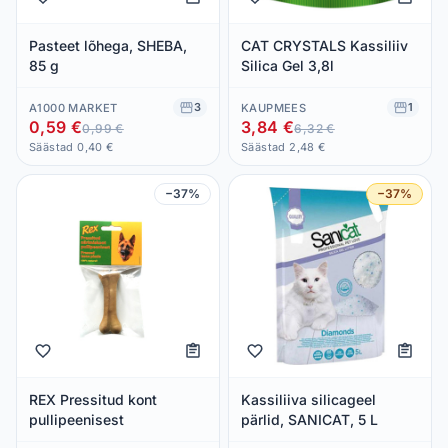
Pasteet lõhega, SHEBA,
CAT CRYSTALS Kassiliiv
85 g
Silica Gel 3,8l
3
1
A1000 MARKET
KAUPMEES
0,59 €
3,84 €
0,99 €
6,32 €
Säästad 0,40 €
Säästad 2,48 €
−37%
−37%
REX Pressitud kont
Kassiliiva silicageel
pullipeenisest
pärlid, SANICAT, 5 L