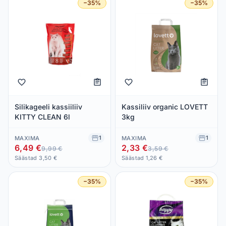
−35%
−35%
Silikageeli kassiiliiv
Kassiliiv organic LOVETT
KITTY CLEAN 6l
3kg
1
1
MAXIMA
MAXIMA
6,49 €
2,33 €
9,99 €
3,59 €
Säästad 3,50 €
Säästad 1,26 €
−35%
−35%