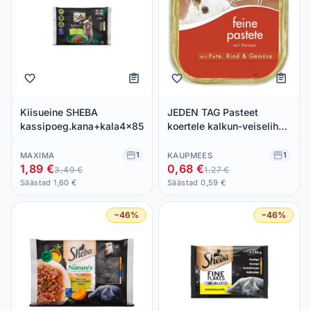
Kiisueine SHEBA
JEDEN TAG Pasteet
kassipoeg.kana+kala4x85g
koertele kalkun-veiseliha-
köögivili 300g
1
1
MAXIMA
KAUPMEES
1,89 €
0,68 €
3,49 €
1,27 €
Säästad 1,60 €
Säästad 0,59 €
−46%
−46%