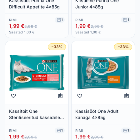
Kassisööt Purina One
Kiisueine Purina One
Difficult Appetite 4x85g
Junior 4x85g
1
1
RIMI
RIMI
1,99 €
1,99 €
2,99 €
2,99 €
Säästad 1,00 €
Säästad 1,00 €
−33%
−33%
Kassitoit One
Kassisööt One Adult
Steriliseeritud kassidele
kanaga 4x85g
lõhega 4x85g
1
1
RIMI
RIMI
1,99 €
1,99 €
2,99 €
2,99 €