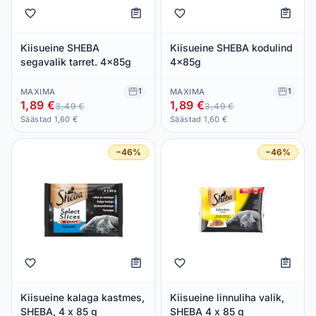
Kiisueine SHEBA
Kiisueine SHEBA kodulind
segavalik tarret. 4x85g
4x85g
1
1
MAXIMA
MAXIMA
1,89 €
1,89 €
3,49 €
3,49 €
Säästad 1,60 €
Säästad 1,60 €
−46%
−46%
Kiisueine kalaga kastmes,
Kiisueine linnuliha valik,
SHEBA, 4 x 85 g
SHEBA 4 x 85 g