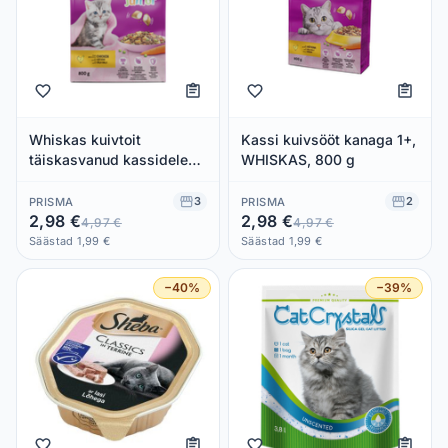
Whiskas kuivtoit
Kassi kuivsööt kanaga 1+,
täiskasvanud kassidele
WHISKAS, 800 g
tuunikalaga 800g
3
2
PRISMA
PRISMA
2,98 €
2,98 €
4,97 €
4,97 €
Säästad 1,99 €
Säästad 1,99 €
−40%
−39%