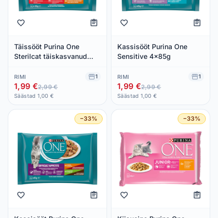
Täissööt Purina One
Kassisööt Purina One
Sterilcat täiskasvanud
Sensitive 4x85g
kassidele 4x85g
1
1
RIMI
RIMI
1,99 €
1,99 €
2,99 €
2,99 €
Säästad 1,00 €
Säästad 1,00 €
−33%
−33%