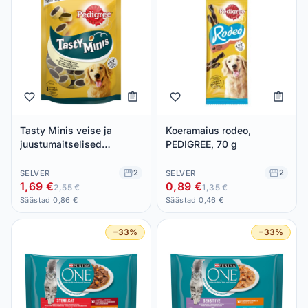
Tasty Minis veise ja
Koeramaius rodeo,
juustumaitselised
PEDIGREE, 70 g
koeramaiused, PEDIGREE,
140 g
2
2
SELVER
SELVER
1,69 €
0,89 €
2,55 €
1,35 €
Säästad 0,86 €
Säästad 0,46 €
−33%
−33%