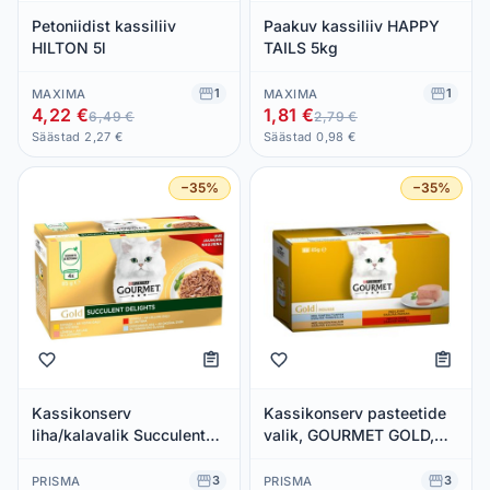
Petoniidist kassiliiv
Paakuv kassiliiv HAPPY
HILTON 5l
TAILS 5kg
1
1
MAXIMA
MAXIMA
4,22 €
1,81 €
6,49 €
2,79 €
Säästad 2,27 €
Säästad 0,98 €
−35%
−35%
Kassikonserv
Kassikonserv pasteetide
liha/kalavalik Succulent
valik, GOURMET GOLD,
Delights 4-pakk,
4x85g
GOURMET GOLD, 4 x 85 g
3
3
PRISMA
PRISMA