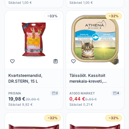
Säästad 1,00 €
Säästad 1,00 €
−33%
−32%
Kvartsteemandid,
Täissööt. Kassitoit
DR.STERN, 15 L
merekala-kreveti,
ATHENA, 100 g
2
4
PRISMA
A1000 MARKET
19,98 €
0,44 €
29,90 €
0,65 €
Säästad 9,92 €
Säästad 0,21 €
−32%
−32%