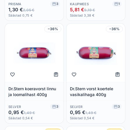
3
1
PRISMA
KAUPMEES
1,30 €
5,81 €
2,05 €
9,19 €
Säästad 0,75 €
Säästad 3,38 €
−36%
−36%
Dr.Stern koeravorst linnu
Dr.Stern vorst koertele
ja loomalihast 400g
vasikalihaga 400g
3
3
SELVER
SELVER
0,95 €
0,95 €
1,49 €
1,49 €
Säästad 0,54 €
Säästad 0,54 €