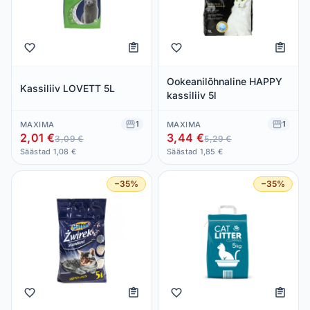
Ookeanilõhnaline HAPPY
Kassiliiv LOVETT 5L
kassiliiv 5l
1
1
MAXIMA
MAXIMA
2,01 €
3,44 €
3,09 €
5,29 €
Säästad 1,08 €
Säästad 1,85 €
−35%
−35%