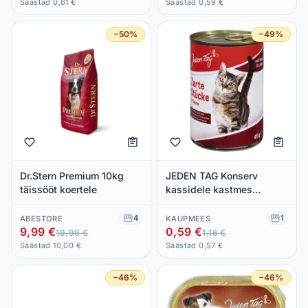
Säästad 0,61 €
Säästad 0,59 €
−50%
−49%
Dr.Stern Premium 10kg
JEDEN TAG Konserv
täissööt koertele
kassidele kastmes
veiseliha ja maksa 415g
4
1
ABESTORE
KAUPMEES
9,99 €
0,59 €
19,99 €
1,16 €
Säästad 10,00 €
Säästad 0,57 €
−46%
−46%