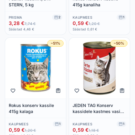
STERN, 5 kg
415g kanaliha
2
1
PRISMA
KAUPMEES
3,28 €
0,59 €
7,74 €
1,20 €
Säästad 4,46 €
Säästad 0,61 €
−51%
−50%
Rokus konserv kassile
JEDEN TAG Konserv
415g kalaga
kassidele kastmes vasika
ja linnuliha 415g
1
1
KAUPMEES
KAUPMEES
0,59 €
0,59 €
1,20 €
1,18 €