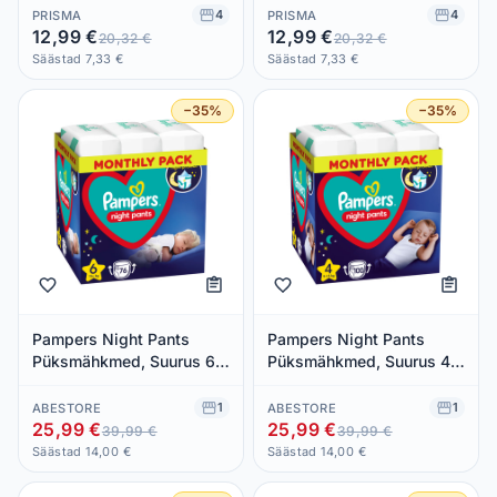
4
4
PRISMA
PRISMA
12,99 €
12,99 €
20,32 €
20,32 €
Säästad 7,33 €
Säästad 7,33 €
−35%
−35%
Pampers Night Pants
Pampers Night Pants
Püksmähkmed, Suurus 6,
Püksmähkmed, Suurus 4,
76 Mähet, 15+ kg
100 Mähet, 9kg-15kg
1
1
ABESTORE
ABESTORE
25,99 €
25,99 €
39,99 €
39,99 €
Säästad 14,00 €
Säästad 14,00 €