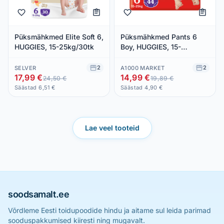
Püksmähkmed Elite Soft 6,
Püksmähkmed Pants 6
HUGGIES, 15-25kg/30tk
Boy, HUGGIES, 15-
25kg/44tk
2
2
SELVER
A1000 MARKET
17,99 €
14,99 €
24,50 €
19,89 €
Säästad 6,51 €
Säästad 4,90 €
Lae veel tooteid
soodsamalt.ee
Võrdleme Eesti toidupoodide hindu ja aitame sul leida parimad
sooduspakkumised kiiresti ning mugavalt.