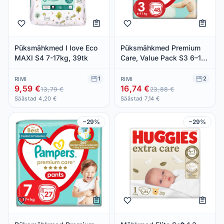
Püksmähkmed I love Eco
Püksmähkmed Premium
MAXI S4 7-17kg, 39tk
Care, Value Pack S3 6–11
kg, PAMPERS, 48 tk
1
2
RIMI
RIMI
9,59 €
16,74 €
13,79 €
23,88 €
Säästad 4,20 €
Säästad 7,14 €
−29%
−29%