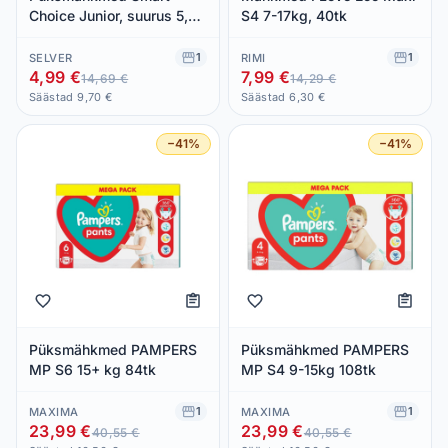
Choice Junior, suurus 5,
S4 7-17kg, 40tk
HELEN HARPER, 12-18
kg/40 tk
1
1
SELVER
RIMI
4,99 €
7,99 €
14,69 €
14,29 €
Säästad 9,70 €
Säästad 6,30 €
−41%
−41%
Püksmähkmed PAMPERS
Püksmähkmed PAMPERS
MP S6 15+ kg 84tk
MP S4 9-15kg 108tk
1
1
MAXIMA
MAXIMA
23,99 €
23,99 €
40,55 €
40,55 €