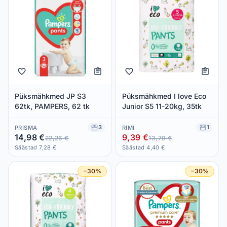
Püksmähkmed JP S3
Püksmähkmed I love Eco
62tk, PAMPERS, 62 tk
Junior S5 11-20kg, 35tk
3
1
PRISMA
RIMI
14,98 €
9,39 €
22,26 €
13,79 €
Säästad 7,28 €
Säästad 4,40 €
−30%
−30%