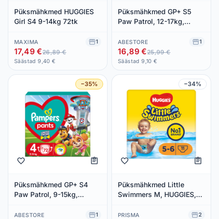
Püksmähkmed HUGGIES
Püksmähkmed GP+ S5
Girl S4 9-14kg 72tk
Paw Patrol, 12-17kg,
PAMPERS, 12-17kg/66tk
1
1
MAXIMA
ABESTORE
17,49 €
16,89 €
26,89 €
25,99 €
Säästad 9,40 €
Säästad 9,10 €
−35%
−34%
Püksmähkmed GP+ S4
Püksmähkmed Little
Paw Patrol, 9-15kg,
Swimmers M, HUGGIES,
PAMPERS, 9-15kg/72tk
11-18 kg/11 tk
1
2
ABESTORE
PRISMA