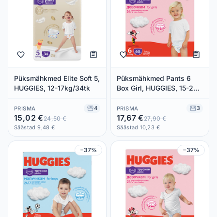
Püksmähkmed Elite Soft 5,
Püksmähkmed Pants 6
HUGGIES, 12-17kg/34tk
Box Girl, HUGGIES, 15-25
kg/60 tk
4
3
PRISMA
PRISMA
15,02 €
17,67 €
24,50 €
27,90 €
Säästad 9,48 €
Säästad 10,23 €
−37%
−37%