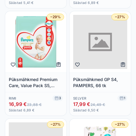
Säästad 5,41 €
Säästad 6,89 €
−29%
−27%
Püksmähkmed Premium
Püksmähkmed GP S4,
Care, Value Pack S5,
PAMPERS, 66 tk
PAMPERS, 12-17kg/34 tk
3
1
RIMI
SELVER
16,99 €
17,99 €
23,88 €
24,49 €
Säästad 6,89 €
Säästad 6,50 €
−27%
−27%