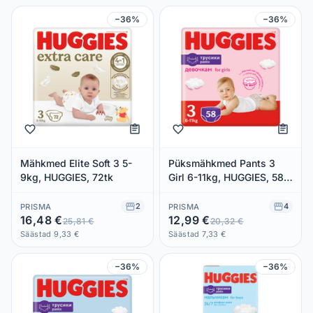
−36%
−36%
Mähkmed Elite Soft 3 5-
Püksmähkmed Pants 3
9kg, HUGGIES, 72tk
Girl 6-11kg, HUGGIES, 58
tk
2
4
PRISMA
PRISMA
16,48 €
12,99 €
25,81 €
20,32 €
Säästad 9,33 €
Säästad 7,33 €
−36%
−36%