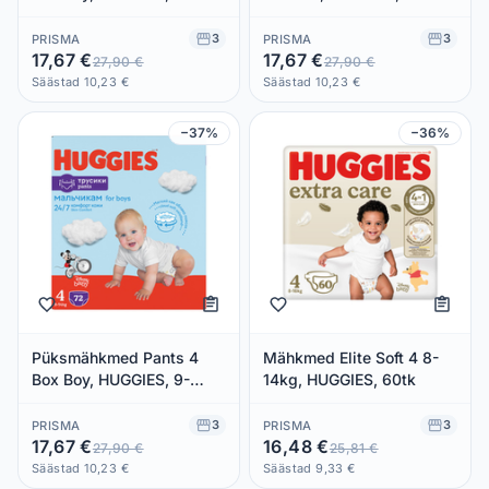
kg/68 tk
kg/72 tk
3
3
PRISMA
PRISMA
17,67 €
17,67 €
27,90 €
27,90 €
Säästad 10,23 €
Säästad 10,23 €
−37%
−36%
Püksmähkmed Pants 4
Mähkmed Elite Soft 4 8-
Box Boy, HUGGIES, 9-
14kg, HUGGIES, 60tk
14kg/72 tk
3
3
PRISMA
PRISMA
17,67 €
16,48 €
27,90 €
25,81 €
Säästad 10,23 €
Säästad 9,33 €