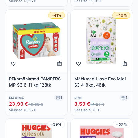
Säästad 16,56 €
Säästad 16,56 €
−41%
−40%
Püksmähkmed PAMPERS
Mähkmed I love Eco Midi
MP S3 6-11 kg 128tk
S3 4-9kg, 46tk
1
1
MAXIMA
RIMI
23,99 €
8,59 €
40,55 €
14,29 €
Säästad 16,56 €
Säästad 5,70 €
−39%
−37%