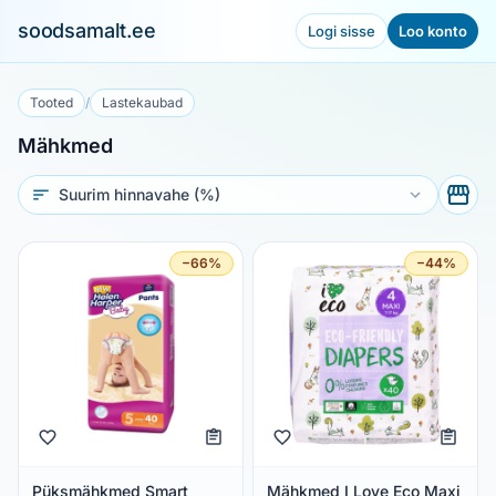
soodsamalt.ee
Logi sisse
Loo konto
Tooted
/
Lastekaubad
Mähkmed
Sorteeri
−66%
−44%
Püksmähkmed Smart
Mähkmed I Love Eco Maxi