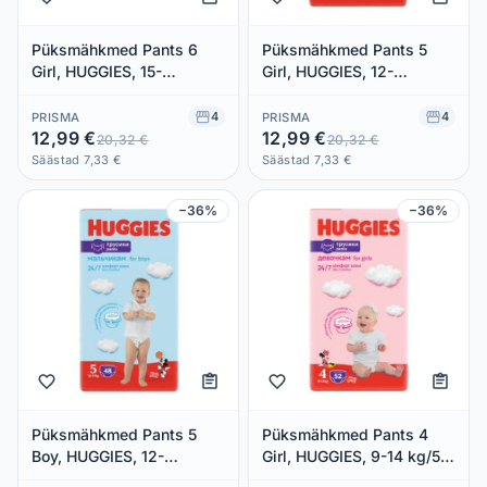
Püksmähkmed Pants 6
Püksmähkmed Pants 5
Girl, HUGGIES, 15-
Girl, HUGGIES, 12-
25kg/44tk
17kg/48tk
4
4
PRISMA
PRISMA
12,99 €
12,99 €
20,32 €
20,32 €
Säästad 7,33 €
Säästad 7,33 €
−36%
−36%
Püksmähkmed Pants 5
Püksmähkmed Pants 4
Boy, HUGGIES, 12-
Girl, HUGGIES, 9-14 kg/52
17kg/48tk
tk