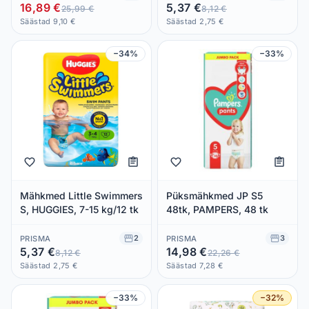
16,89 €
5,37 €
25,99 €
8,12 €
Säästad 9,10 €
Säästad 2,75 €
−34%
−33%
Mähkmed Little Swimmers
Püksmähkmed JP S5
S, HUGGIES, 7-15 kg/12 tk
48tk, PAMPERS, 48 tk
2
3
PRISMA
PRISMA
5,37 €
14,98 €
8,12 €
22,26 €
Säästad 2,75 €
Säästad 7,28 €
−33%
−32%