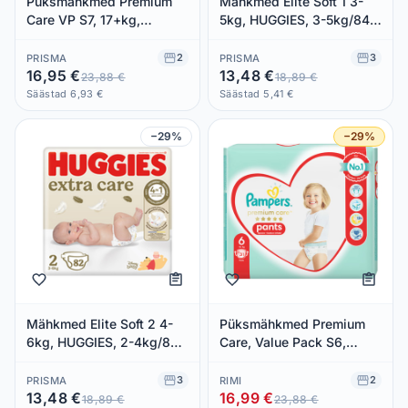
Püksmähkmed Premium
Mähkmed Elite Soft 1 3-
Care VP S7, 17+kg,
5kg, HUGGIES, 3-5kg/84
PAMPERS, 17+kg /27tk
tk
2
3
PRISMA
PRISMA
16,95 €
13,48 €
23,88 €
18,89 €
Säästad 6,93 €
Säästad 5,41 €
−29%
−29%
Mähkmed Elite Soft 2 4-
Püksmähkmed Premium
6kg, HUGGIES, 2-4kg/82
Care, Value Pack S6,
tk
PAMPERS, 15+ kg/31 tk
3
2
PRISMA
RIMI
13,48 €
16,99 €
18,89 €
23,88 €