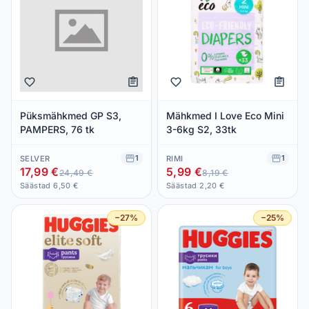
Püksmähkmed GP S3,
Mähkmed I Love Eco Mini
PAMPERS, 76 tk
3-6kg S2, 33tk
1
1
SELVER
RIMI
17,99 €
5,99 €
24,49 €
8,19 €
Säästad 6,50 €
Säästad 2,20 €
−27%
−25%