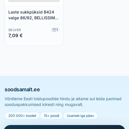
Laste sukkpüksid B424
valge 86/92, BELLISSIMA,
1 paar
1
SELVER
7,09 €
Säästad 0,00 €
soodsamalt.ee
Võrdleme Eesti toidupoodide hindu ja aitame sul leida parimad
sooduspakkumised kiiresti ning mugavalt.
200 000+ toodet
15+ poodi
Uueneb iga päev