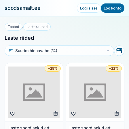
soodsamalt.ee
Logi sisse
Loo konto
Tooted
/
Lastekaubad
Laste riided
Sorteeri
−25%
−22%
Laste spordisokid art.
Laste spordisokid art.