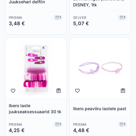
Juuksehari delfiin
DISNEY, 1tk
1
1
PRISMA
SELVER
3,48 €
5,07 €
Säästad 0,00 €
Säästad 0,00 €
Ibero laste
Ibero peavõru lastele past
juukseaksessuaarid 30 tk
1
1
PRISMA
PRISMA
4,25 €
4,48 €
Säästad 0,00 €
Säästad 0,00 €