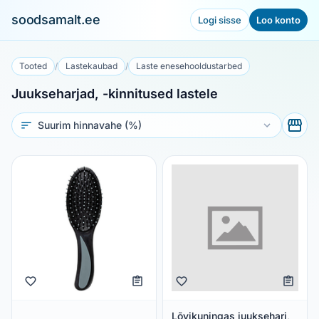
soodsamalt.ee
Logi sisse
Loo konto
Tooted
/
Lastekaubad
/
Laste enesehooldustarbed
Juukseharjad, -kinnitused lastele
Sorteeri
Lõvikuningas juuksehari,