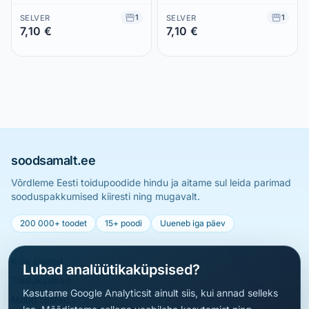
1
1
SELVER
SELVER
7,10 €
7,10 €
Säästad 0,00 €
Säästad 0,00 €
soodsamalt.ee
Võrdleme Eesti toidupoodide hindu ja aitame sul leida parimad
sooduspakkumised kiiresti ning mugavalt.
200 000+ toodet
15+ poodi
Uueneb iga päev
Kõik tooted
Lubad analüütikaküpsised?
Toidukaubad
Kasutame Google Analyticsit ainult siis, kui annad selleks
Muud tooted