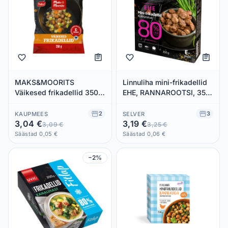
MAKS&MOORITS
Linnuliha mini-frikadellid
Väikesed frikadellid 350g
EHE, RANNAROOTSI, 350
(külmut.)
g
2
3
KAUPMEES
SELVER
3,04 €
3,19 €
3,09 €
3,25 €
Säästad 0,05 €
Säästad 0,06 €
−2%