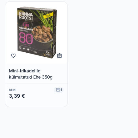
Mini-frikadellid
külmutatud Ehe 350g
1
RIMI
3,39 €
Säästad 0,00 €