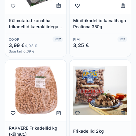
Külmutatud kanaliha
Minifrikadellid kanalihaga
frikadellid kaerakliidega,
Pealinna 350g
UVIC/FITLAP, 350 g
2
1
COOP
RIMI
3,99 €
3,25 €
4,08 €
Säästad 0,00 €
Säästad 0,09 €
RAKVERE Frikadellid kg
Frikadellid 2kg
(külmut.)