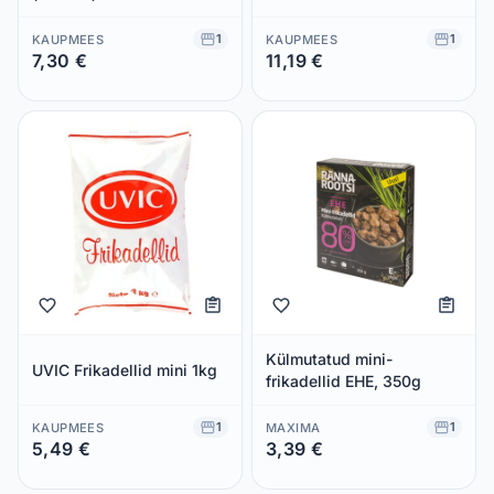
1
1
KAUPMEES
KAUPMEES
7,30 €
11,19 €
Säästad 0,00 €
Säästad 0,00 €
Külmutatud mini-
UVIC Frikadellid mini 1kg
frikadellid EHE, 350g
1
1
KAUPMEES
MAXIMA
5,49 €
3,39 €
Säästad 0,00 €
Säästad 0,00 €