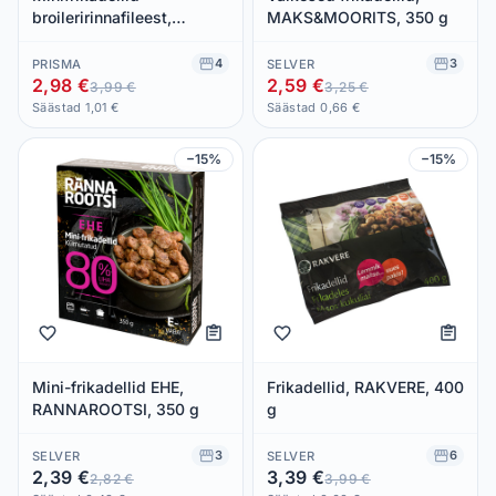
broileririnnafileest,
MAKS&MOORITS, 350 g
TALLEGG, 400 g
4
3
PRISMA
SELVER
2,98 €
2,59 €
3,99 €
3,25 €
Säästad 1,01 €
Säästad 0,66 €
−15%
−15%
Mini-frikadellid EHE,
Frikadellid, RAKVERE, 400
RANNAROOTSI, 350 g
g
3
6
SELVER
SELVER
2,39 €
3,39 €
2,82 €
3,99 €