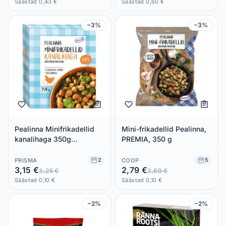
Säästad 0,43 €
Säästad 0,60 €
−3%
−3%
Pealinna Minifrikadellid
Mini-frikadellid Pealinna,
kanalihaga 350g
PREMIA, 350 g
külmutatud
2
5
PRISMA
COOP
3,15 €
2,79 €
3,25 €
2,89 €
Säästad 0,10 €
Säästad 0,10 €
−2%
−2%