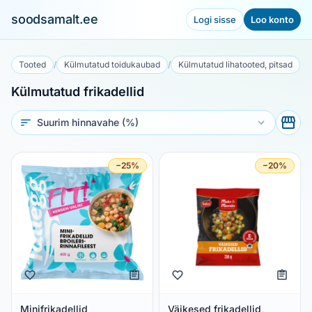
soodsamalt.ee
Logi sisse
Loo konto
Tooted
/
Külmutatud toidukaubad
/
Külmutatud lihatooted, pitsad
Külmutatud frikadellid
Sorteeri
−25%
−20%
Minifrikadellid
Väikesed frikadellid,