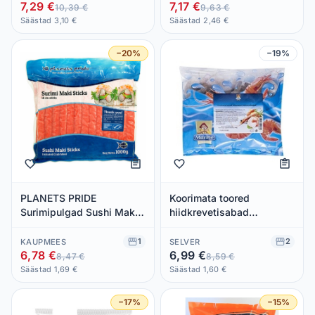
7,29 €
7,17 €
10,39 €
9,63 €
Säästad 3,10 €
Säästad 2,46 €
−20%
−19%
PLANETS PRIDE
Koorimata toored
Surimipulgad Sushi Maki
hiidkrevetisabad
18cm 1kg (külmut.)
Vannamei 21/25 300 g,
MARINE, 240 g neto
1
2
KAUPMEES
SELVER
6,78 €
6,99 €
8,47 €
8,59 €
Säästad 1,69 €
Säästad 1,60 €
−17%
−15%