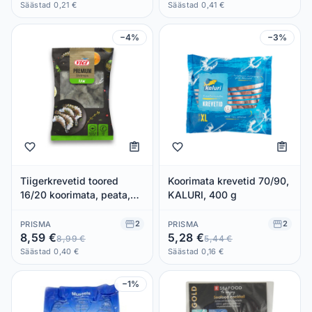
Säästad 0,21 €
Säästad 0,41 €
−4%
−3%
Tiigerkrevetid toored
Koorimata krevetid 70/90,
16/20 koorimata, peata,
KALURI, 400 g
VICI, 300 g
2
2
PRISMA
PRISMA
8,59 €
5,28 €
8,99 €
5,44 €
Säästad 0,40 €
Säästad 0,16 €
−1%