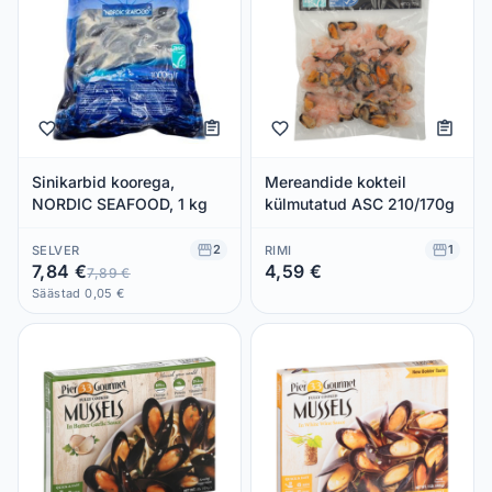
Sinikarbid koorega,
Mereandide kokteil
NORDIC SEAFOOD, 1 kg
külmutatud ASC 210/170g
2
1
SELVER
RIMI
7,84 €
4,59 €
7,89 €
Säästad 0,00 €
Säästad 0,05 €