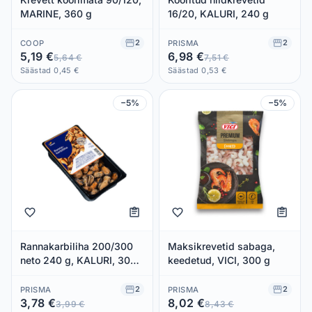
MARINE, 360 g
16/20, KALURI, 240 g
2
2
COOP
PRISMA
5,19 €
6,98 €
5,64 €
7,51 €
Säästad 0,45 €
Säästad 0,53 €
−5%
−5%
Rannakarbiliha 200/300
Maksikrevetid sabaga,
neto 240 g, KALURI, 300
keedetud, VICI, 300 g
g
2
2
PRISMA
PRISMA
3,78 €
8,02 €
3,99 €
8,43 €