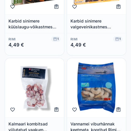
Karbid sinimere
Karbid sinimere
küüslaugu-võikastmes
valgeveinikastmes
külmutatud Pier 33 454g
külmutatud Pier 33 454g
1
1
RIMI
RIMI
4,49 €
4,49 €
Säästad 0,00 €
Säästad 0,00 €
Kalmaari kombitsad
Vannamei viburhännak
viilutatud vaakum
keetmata, kooritud Rimi