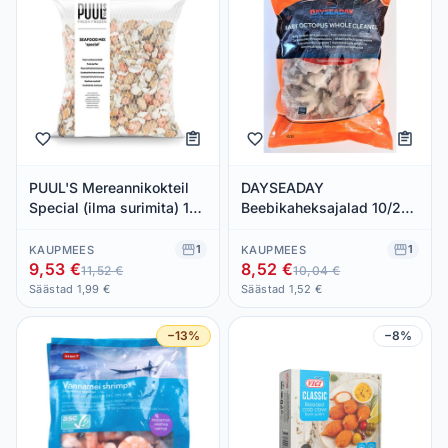
PUUL'S Mereannikokteil
DAYSEADAY
Special (ilma surimita) 1kg
Beebikaheksajalad 10/20
(külmut.)
1kg (külmut.)
1
1
KAUPMEES
KAUPMEES
9,53 €
8,52 €
11,52 €
10,04 €
Säästad 1,99 €
Säästad 1,52 €
−13%
−8%