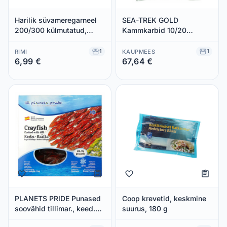
Harilik süvameregarneel
SEA-TREK GOLD
200/300 külmutatud,
Kammkarbid 10/20
keedetud, kooritud MSC
1kg/800g neto (külmut.)
180g
1
1
RIMI
KAUPMEES
6,99 €
67,64 €
Säästad 0,00 €
Säästad 0,00 €
PLANETS PRIDE Punased
Coop krevetid, keskmine
soovähid tillimar., keed.
suurus, 180 g
28/35 1kg (kül