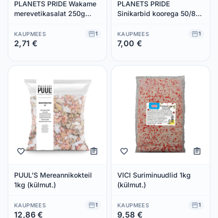
PLANETS PRIDE Wakame
PLANETS PRIDE
merevetikasalat 250g
Sinikarbid koorega 50/80
(külmut.)
1kg (kuumutatud, külm.)
1
1
KAUPMEES
KAUPMEES
2,71 €
7,00 €
Säästad 0,00 €
Säästad 0,00 €
PUUL'S Mereannikokteil
VICI Suriminuudlid 1kg
1kg (külmut.)
(külmut.)
1
1
KAUPMEES
KAUPMEES
12,86 €
9,58 €