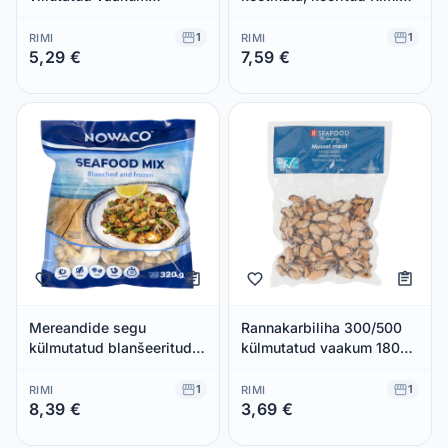
külmutatud RSeafood Gold
ASC 400g
200g
1
1
RIMI
RIMI
5,29 €
7,59 €
Säästad 0,00 €
Säästad 0,00 €
Mereandide segu
Rannakarbiliha 300/500
külmutatud blanšeeritud
külmutatud vaakum 180g
Nowaco 320g
ASC
1
1
RIMI
RIMI
8,39 €
3,69 €
Säästad 0,00 €
Säästad 0,00 €