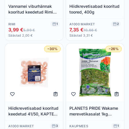
Vannamei viburhännak
Hiidkrevetisabad kooritud
kooritud keedetud Rimi
toored, 400g
ASC 200g
1
2
RIMI
A1000 MARKET
3,99 €
7,35 €
5,99 €
10,66 €
Säästad 2,00 €
Säästad 3,31 €
−30%
−26%
Hiidkrevetisabad kooritud
PLANETS PRIDE Wakame
keedetud 41/50, KAPTEN
merevetikasalat 1kg
GRANT, 320 g neto
(külmut.)
3
1
A1000 MARKET
KAUPMEES