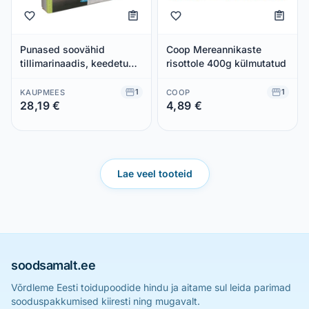
Punased soovähid
Coop Mereannikaste
tillimarinaadis, keedetud
risottole 400g külmutatud
16/22 1kg (külm.)
1
1
KAUPMEES
COOP
28,19 €
4,89 €
Säästad 0,00 €
Säästad 0,00 €
Lae veel tooteid
soodsamalt.ee
Võrdleme Eesti toidupoodide hindu ja aitame sul leida parimad
sooduspakkumised kiiresti ning mugavalt.