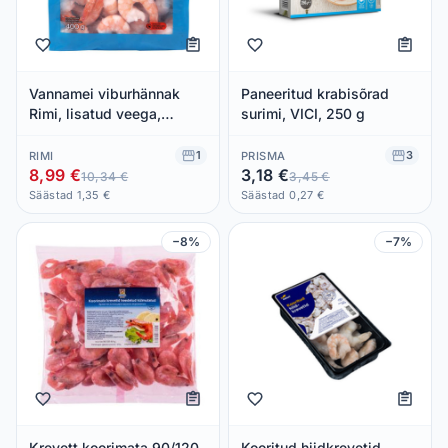
Vannamei viburhännak
Paneeritud krabisõrad
Rimi, lisatud veega,
surimi, VICI, 250 g
keedetud ja kooritud
31/40, ASC 400g
1
3
RIMI
PRISMA
8,99 €
3,18 €
10,34 €
3,45 €
Säästad 1,35 €
Säästad 0,27 €
−8%
−7%
Krevett koorimata 90/120,
Kooritud hiidkrevetid