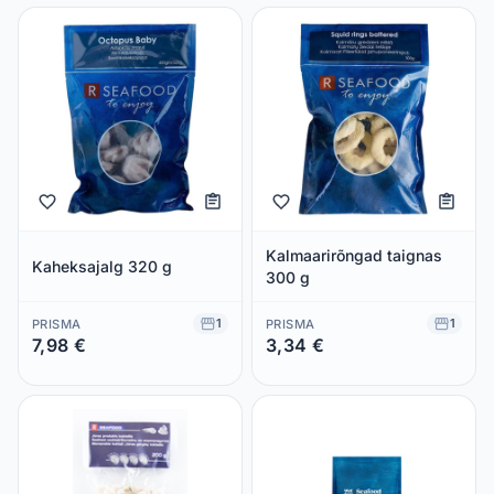
Kalmaarirõngad taignas
Kaheksajalg 320 g
300 g
1
1
PRISMA
PRISMA
7,98 €
3,34 €
Säästad 0,00 €
Säästad 0,00 €