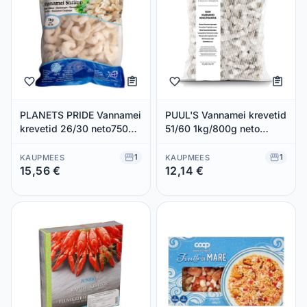
PLANETS PRIDE Vannamei
PUUL'S Vannamei krevetid
krevetid 26/30 neto750g
51/60 1kg/800g neto
koorit. toored
(kooritud, toored
1
1
KAUPMEES
KAUPMEES
15,56 €
12,14 €
Säästad 0,00 €
Säästad 0,00 €