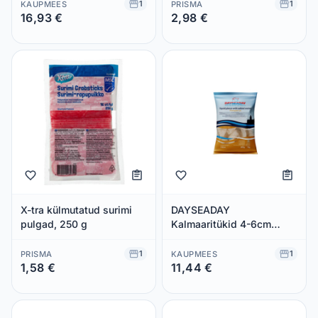
1
1
KAUPMEES
PRISMA
16,93 €
2,98 €
Säästad 0,00 €
Säästad 0,00 €
X-tra külmutatud surimi
DAYSEADAY
pulgad, 250 g
Kalmaaritükid 4-6cm
1kg/800g neto (külmut.)
1
1
PRISMA
KAUPMEES
1,58 €
11,44 €
Säästad 0,00 €
Säästad 0,00 €