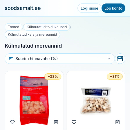
soodsamalt.ee
Logi sisse
Loo konto
Tooted
/
Külmutatud toidukaubad
/
Külmutatud kala ja mereannid
Külmutatud mereannid
Sorteeri
−33%
−31%