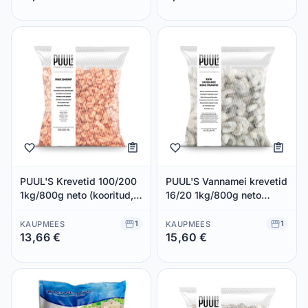
Säästad 0,00 €
Säästad 0,00 €
PUUL'S Krevetid 100/200
PUUL'S Vannamei krevetid
1kg/800g neto (kooritud,
16/20 1kg/800g neto
keed., külm.)
(kooritud, toored
1
1
KAUPMEES
KAUPMEES
13,66 €
15,60 €
Säästad 0,00 €
Säästad 0,00 €