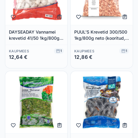
DAYSEADAY Vannamei
PUUL'S Krevetid 300/500
krevetid 41/50 1kg/800g
1kg/800g neto (kooritud,
neto (koorit., toor
keed., külm.)
1
1
KAUPMEES
KAUPMEES
12,64 €
12,86 €
Säästad 0,00 €
Säästad 0,00 €