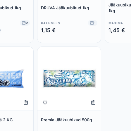
Jääkuubiku
ubikud 1kg
DRUVA Jääkuubikud 1kg
1kg
2
1
KAUPMEES
MAXIMA
1,15 €
1,45 €
€
Säästad 0,00 €
Säästad 0,00
ää 2 KG
Premia Jääkuubikud 500g