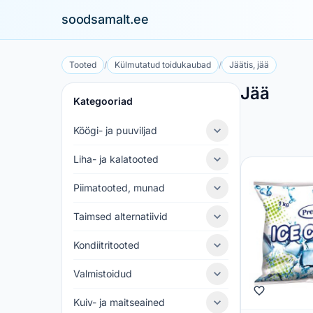
soodsamalt.ee
Tooted
/
Külmutatud toidukaubad
/
Jäätis, jää
Jää
Kategooriad
Köögi- ja puuviljad
Liha- ja kalatooted
Piimatooted, munad
Taimsed alternatiivid
Kondiitritooted
Valmistoidud
Kuiv- ja maitseained