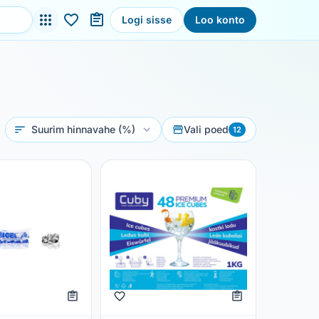
Logi sisse
Loo konto
Sorteeri
Vali poed
12