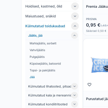
Hoidised, kastmed, õlid
Premia Jääku
Maiustused, snäkid
PRISMA
0,95 €
1,45 
Külmutatud toidukaubad
Säästad 0,50 €
Jäätis, jää
Mahlajäätis, sorbett
Vahvlijäätis
Pulgajäätis
Küpsisejäätis, batoonid
Topsi- ja pakijäätis
Jää
Külmutatud lihatooted, pitsad
Külmutatud kala ja mereannid
Purustatud j
Külmutatud kondiitritooted