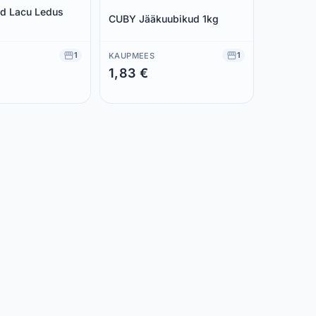
d Lacu Ledus
CUBY Jääkuubikud 1kg
1
1
KAUPMEES
1,83 €
 €
Säästad 0,00 €