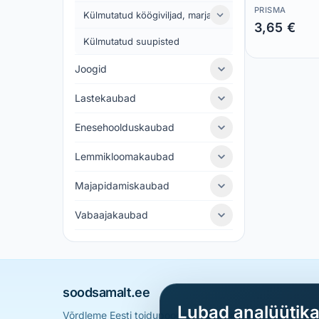
PRISMA
Külmutatud köögiviljad, marjad
3,65 €
Külmutatud suupisted
Säästad 0,00 €
Joogid
Lastekaubad
Enesehoolduskaubad
Lemmikloomakaubad
Majapidamiskaubad
Vabaajakaubad
soodsamalt.ee
Lubad analüütik
Võrdleme Eesti toidupoodide hindu ja aitame sul leid