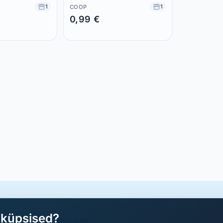
1
1
COOP
0,99 €
Säästad 0,00 €
aküpsised?
a parimad sooduspakkumised