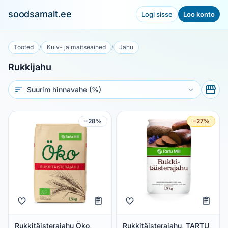
soodsamalt.ee
Logi sisse
Loo konto
Tooted
/
Kuiv- ja maitseained
/
Jahu
Rukkijahu
Sorteeri
−28%
−27%
Rukkitäisterajahu Öko,
Rukkitäisterajahu, TARTU