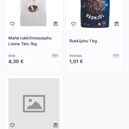
Mahe rukkilinnasejahu
Rukkijahu 1 kg
Loona Talu 1kg
1
1
RIMI
PRISMA
4,30 €
1,01 €
Säästad 0,00 €
Säästad 0,00 €