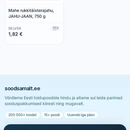
Mahe rukkitäisterajahu,
JAHU-JAAN, 750 g
1
SELVER
1,82 €
Säästad 0,00 €
soodsamalt.ee
Võrdleme Eesti toidupoodide hindu ja aitame sul leida parimad
sooduspakkumised kiiresti ning mugavalt.
200 000+ toodet
15+ poodi
Uueneb iga päev