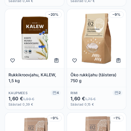
Säästad 0,44 €
Säästad 0,47 €
−20%
−9%
Rukkikroovjahu, KALEW,
Öko rukkijahu (täistera)
1,5 kg
750 g
4
2
KAUPMEES
RIMI
1,60 €
1,60 €
1,99 €
1,75 €
Säästad 0,39 €
Säästad 0,15 €
−9%
−1%