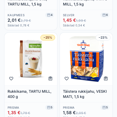
TARTU MILL, 1,5 kg
MILL, 1,5 kg
4
6
KAUPMEES
SELVER
2,01 €
1,45 €
2,79 €
1,99 €
Säästad 0,78 €
Säästad 0,54 €
−25%
−23%
Rukkikama, TARTU MILL,
Täistera rukkijahu, VESKI
400 g
MATI, 1,5 kg
5
5
PRISMA
PRISMA
1,35 €
1,58 €
1,79 €
2,05 €