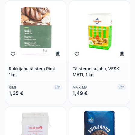
Rukkijahu täistera Rimi
Täisteranisujahu, VESKI
1kg
MATI, 1 kg
1
1
RIMI
MAXIMA
1,35 €
1,49 €
Säästad 0,00 €
Säästad 0,00 €