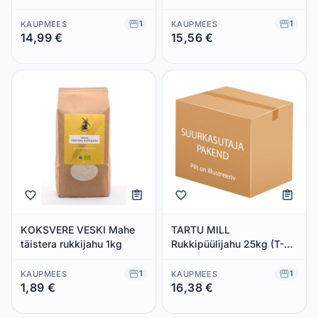
1
1
KAUPMEES
KAUPMEES
14,99 €
15,56 €
Säästad 0,00 €
Säästad 0,00 €
KOKSVERE VESKI Mahe
TARTU MILL
täistera rukkijahu 1kg
Rukkipüülijahu 25kg (T-
815)
1
1
KAUPMEES
KAUPMEES
1,89 €
16,38 €
Säästad 0,00 €
Säästad 0,00 €