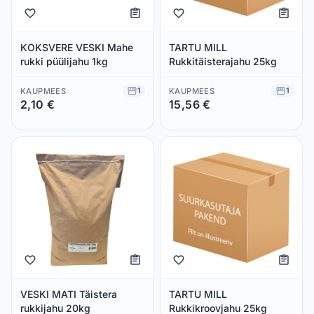
KOKSVERE VESKI Mahe
TARTU MILL
rukki püülijahu 1kg
Rukkitäisterajahu 25kg
1
1
KAUPMEES
KAUPMEES
2,10 €
15,56 €
Säästad 0,00 €
Säästad 0,00 €
VESKI MATI Täistera
TARTU MILL
rukkijahu 20kg
Rukkikroovjahu 25kg