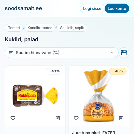
soodsamalt.ee
Logi sisse
Loo konto
Tooted
/
Kondiitritooted
/
Sai, leib, sepik
Kuklid, palad
Sorteeri
−43%
−40%
Juustumuhkel, FAZER,