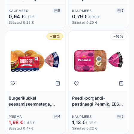
5
5
KAUPMEES
KAUPMEES
0,94 €
0,79 €
1,17 €
0,99 €
Säästad 0,23 €
Säästad 0,20 €
−19%
−16%
Burgerikukkel
Peedi-porgandi-
seesamiseemnetega,
pastinaagi Pehmik, EESTI
EESTI PAGAR, 320 g
PAGAR, 240 g
4
5
PRISMA
KAUPMEES
1,98 €
1,13 €
2,45 €
1,35 €
Säästad 0,47 €
Säästad 0,22 €