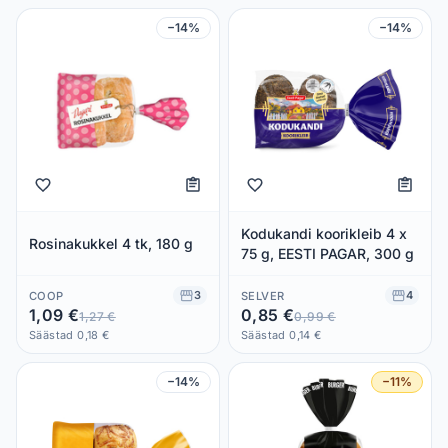
−14%
−14%
Kodukandi koorikleib 4 x
Rosinakukkel 4 tk, 180 g
75 g, EESTI PAGAR, 300 g
3
4
COOP
SELVER
1,09 €
0,85 €
1,27 €
0,99 €
Säästad 0,18 €
Säästad 0,14 €
−14%
−11%