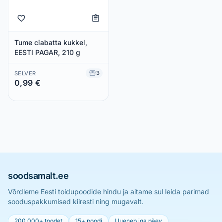
Tume ciabatta kukkel,
EESTI PAGAR, 210 g
3
SELVER
0,99 €
Säästad 0,00 €
soodsamalt.ee
Võrdleme Eesti toidupoodide hindu ja aitame sul leida parimad
sooduspakkumised kiiresti ning mugavalt.
200 000+ toodet
15+ poodi
Uueneb iga päev