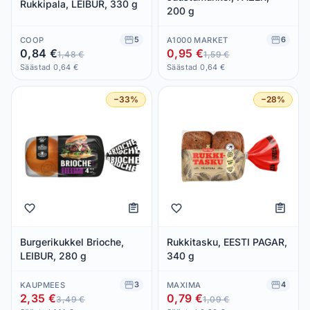
Rukkipala, LEIBUR, 330 g
200 g
5
6
COOP
A1000 MARKET
0,84 €
0,95 €
1,48 €
1,59 €
Säästad 0,64 €
Säästad 0,64 €
−33%
−28%
Burgerikukkel Brioche,
Rukkitasku, EESTI PAGAR,
LEIBUR, 280 g
340 g
3
4
KAUPMEES
MAXIMA
2,35 €
0,79 €
3,49 €
1,09 €