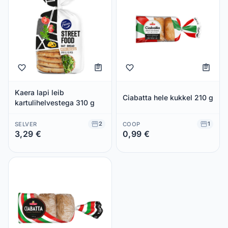
Kaera lapi leib
Ciabatta hele kukkel 210 g
kartulihelvestega 310 g
2
1
SELVER
COOP
3,29 €
0,99 €
Säästad 0,00 €
Säästad 0,00 €