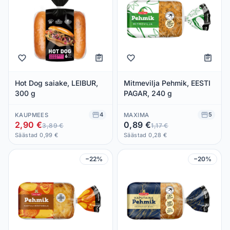
Hot Dog saiake, LEIBUR,
Mitmevilja Pehmik, EESTI
300 g
PAGAR, 240 g
4
5
KAUPMEES
MAXIMA
2,90 €
0,89 €
3,89 €
1,17 €
Säästad 0,99 €
Säästad 0,28 €
−22%
−20%