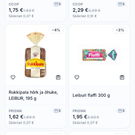
3
3
COOP
COOP
1,75 €
2,29 €
1,82 €
2,39 €
Säästad 0,07 €
Säästad 0,10 €
−4%
−3%
Rukkipala hõrk ja õhuke,
Leiburi flaffi 300 g
LEIBUR, 195 g
3
3
PRISMA
PRISMA
1,62 €
1,95 €
1,69 €
2,02 €
Säästad 0,07 €
Säästad 0,07 €