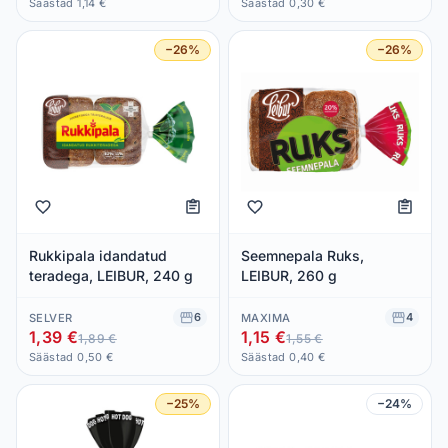
Säästad 1,14 €
Säästad 0,30 €
−26%
−26%
Rukkipala idandatud
Seemnepala Ruks,
teradega, LEIBUR, 240 g
LEIBUR, 260 g
6
4
SELVER
MAXIMA
1,39 €
1,15 €
1,89 €
1,55 €
Säästad 0,50 €
Säästad 0,40 €
−25%
−24%