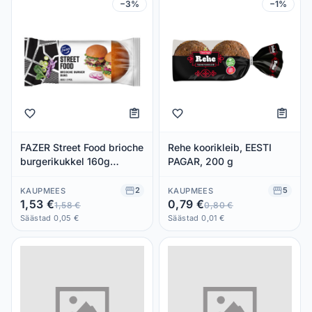
−3%
−1%
FAZER Street Food brioche
Rehe koorikleib, EESTI
burgerikukkel 160g
PAGAR, 200 g
(2x80g)
2
5
KAUPMEES
KAUPMEES
1,53 €
0,79 €
1,58 €
0,80 €
Säästad 0,05 €
Säästad 0,01 €