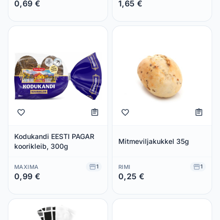
0,69 €
1,65 €
Säästad 0,00 €
Säästad 0,00 €
Kodukandi EESTI PAGAR
Mitmeviljakukkel 35g
koorikleib, 300g
1
1
MAXIMA
RIMI
0,99 €
0,25 €
Säästad 0,00 €
Säästad 0,00 €