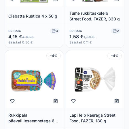
Tume rukkitaskuleib
Ciabatta Rustica 4 x 50 g
Street Food, FAZER, 330 g
3
2
PRISMA
PRISMA
4,15 €
1,58 €
4,65 €
1,69 €
Säästad 0,50 €
Säästad 0,11 €
−4%
−4%
Rukkipala
Lapi leib kaeraga Street
päevalilleseemnetega 6
Food, FAZER, 180 g
tk, LEIBUR, 360 g