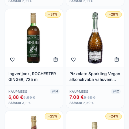
Säästad 2,21 €
Säästad 2,21 €
−31%
−26%
Ingverijook, ROCHESTER
Pizzolato Sparkling Vegan
GINGER, 725 ml
alkoholivaba vahuvein
750ml
4
2
KAUPMEES
KAUPMEES
6,88 €
7,08 €
9,99 €
9,58 €
Säästad 3,11 €
Säästad 2,50 €
−25%
−24%