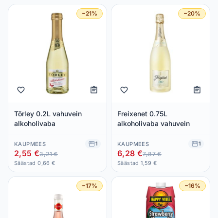
−21%
−20%
Törley 0.2L vahuvein
Freixenet 0.75L
alkoholivaba
alkoholivaba vahuvein
1
1
KAUPMEES
KAUPMEES
2,55 €
6,28 €
3,21 €
7,87 €
Säästad 0,66 €
Säästad 1,59 €
−17%
−16%