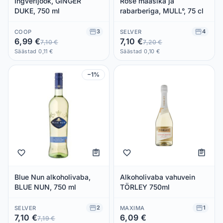
Ingverijook, GINGER
Rose maasika ja
DUKE, 750 ml
rabarberiga, MULL°, 75 cl
3
4
COOP
SELVER
6,99 €
7,10 €
7,10 €
7,20 €
Säästad 0,11 €
Säästad 0,10 €
−1%
Blue Nun alkoholivaba,
Alkoholivaba vahuvein
BLUE NUN, 750 ml
TÖRLEY 750ml
2
1
SELVER
MAXIMA
7,10 €
6,09 €
7,19 €