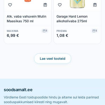
Alk. vaba vahuvein Mulin
Garage Hard Lemon
Maasikas 750 ml
alkoholivaba 275ml
1
1
MAXIMA
PRISMA
6,99 €
1,08 €
Säästad 0,00 €
Säästad 0,00 €
Lae veel tooteid
soodsamalt.ee
Võrdleme Eesti toidupoodide hindu ja aitame sul leida parimad
sooduspakkumised kiiresti ning mugavalt.