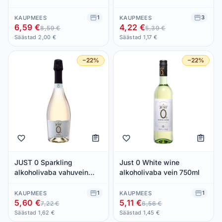
750ml
1
3
KAUPMEES
KAUPMEES
6,59 €
4,22 €
8,59 €
5,39 €
Säästad 2,00 €
Säästad 1,17 €
−22%
−22%
JUST 0 Sparkling
Just 0 White wine
alkoholivaba vahuvein
alkoholivaba vein 750ml
75cl (valge, poolkuiv)
1
1
KAUPMEES
KAUPMEES
5,60 €
5,11 €
7,22 €
6,56 €
Säästad 1,62 €
Säästad 1,45 €