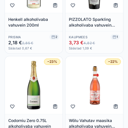
Henkell alkoholivaba
PIZZOLATO Sparkling
vahuvein 200ml
alkoholivaba vahuvein
organic 20cl (valge
2
1
PRISMA
KAUPMEES
2,18 €
3,73 €
2,85 €
4,82 €
Säästad 0,67 €
Säästad 1,09 €
−23%
−22%
Codorniu Zero 0.75L
Wõlu Vahutav maasika
alkoholivaba vahuvein
alkoholivaba vahuvein