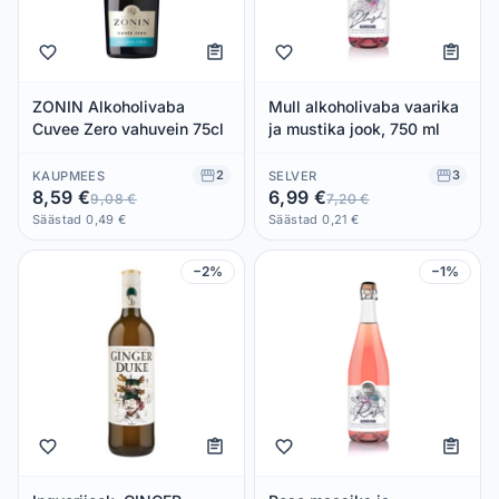
ZONIN Alkoholivaba
Mull alkoholivaba vaarika
Cuvee Zero vahuvein 75cl
ja mustika jook, 750 ml
2
3
KAUPMEES
SELVER
8,59 €
6,99 €
9,08 €
7,20 €
Säästad 0,49 €
Säästad 0,21 €
−2%
−1%