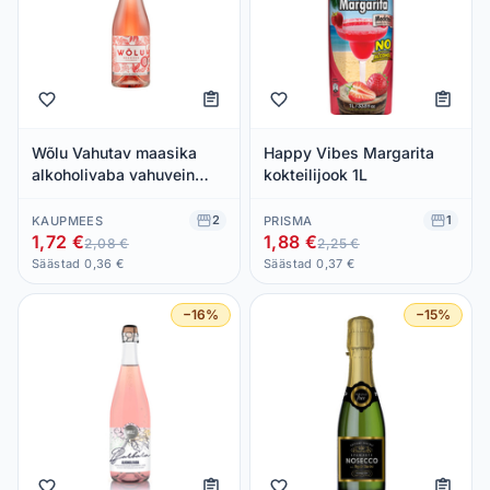
Wõlu Vahutav maasika
Happy Vibes Margarita
alkoholivaba vahuvein
kokteilijook 1L
200ml
2
1
KAUPMEES
PRISMA
1,72 €
1,88 €
2,08 €
2,25 €
Säästad 0,36 €
Säästad 0,37 €
−16%
−15%