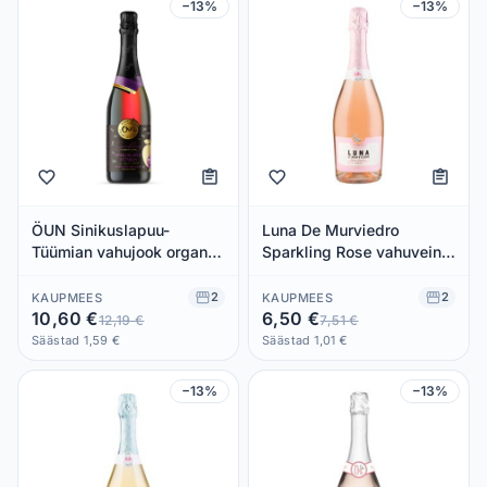
−13%
−13%
ÖUN Sinikuslapuu-
Luna De Murviedro
Tüümian vahujook organic
Sparkling Rose vahuvein
0,75l (klaas)
0.75L alkoholivaba
2
2
KAUPMEES
KAUPMEES
10,60 €
6,50 €
12,19 €
7,51 €
Säästad 1,59 €
Säästad 1,01 €
−13%
−13%