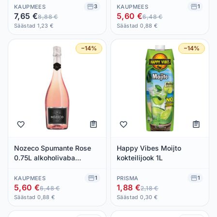
3
1
KAUPMEES
KAUPMEES
7,65 €
5,60 €
8,88 €
6,48 €
Säästad 1,23 €
Säästad 0,88 €
−14%
−14%
Nozeco Spumante Rose
Happy Vibes Moijto
0.75L alkoholivaba
kokteilijook 1L
vahuvein
1
1
KAUPMEES
PRISMA
5,60 €
1,88 €
6,48 €
2,18 €
Säästad 0,88 €
Säästad 0,30 €