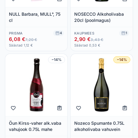
NULL Barbara, MULL°, 75
NOSECCO Alkoholivaba
cl
20cl (poolmagus)
4
1
PRISMA
KAUPMEES
6,08 €
2,90 €
7,20 €
3,43 €
Säästad 1,12 €
Säästad 0,53 €
−14%
−14%
Öun Kirss-vaher alk.vaba
Nozeco Spumante 0.75L
vahujook 0.75L mahe
alkoholivaba vahuvein