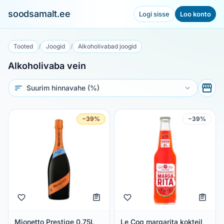
soodsamalt.ee
Logi sisse
Loo konto
Tooted
/
Joogid
/
Alkoholivabad joogid
Alkoholivaba vein
Sorteeri
−39%
−39%
Mionetto Prestige 0.75L
Le Coq margarita kokteil