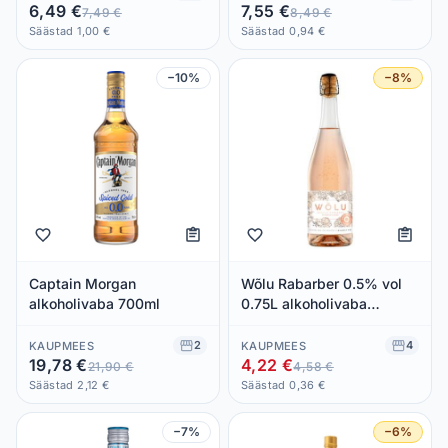
6,49 €
7,55 €
7,49 €
8,49 €
Säästad 1,00 €
Säästad 0,94 €
−10%
−8%
Captain Morgan
Wõlu Rabarber 0.5% vol
alkoholivaba 700ml
0.75L alkoholivaba
vahuvein
2
4
KAUPMEES
KAUPMEES
19,78 €
4,22 €
21,90 €
4,58 €
Säästad 2,12 €
Säästad 0,36 €
−7%
−6%