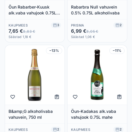
Öun Rabarber-Kuusk
Rabarbra Null vahuvein
alk.vaba vahujook 0.75L
0.5% 0.75L alkoholivaba
mahe
3
2
KAUPMEES
PRISMA
7,65 €
6,99 €
8,83 €
8,05 €
Säästad 1,18 €
Säästad 1,06 €
−13%
−11%
B&amp;G alkoholivaba
Öun-Kadakas alk.vaba
vahuvein, 750 ml
vahujook 0.75L mahe
2
2
KAUPMEES
KAUPMEES