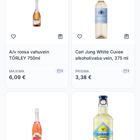
A/v roosa vahuvein
Carl Jung White Cuvee
TÖRLEY 750ml
alkoholivaba vein, 375 ml
1
1
MAXIMA
PRISMA
6,09 €
3,38 €
Säästad 0,00 €
Säästad 0,00 €