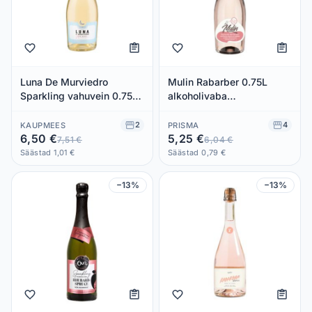
Luna De Murviedro
Mulin Rabarber 0.75L
Sparkling vahuvein 0.75L
alkoholivaba
alkoholivaba
puuviljavahuvein
2
4
KAUPMEES
PRISMA
6,50 €
5,25 €
7,51 €
6,04 €
Säästad 1,01 €
Säästad 0,79 €
−13%
−13%