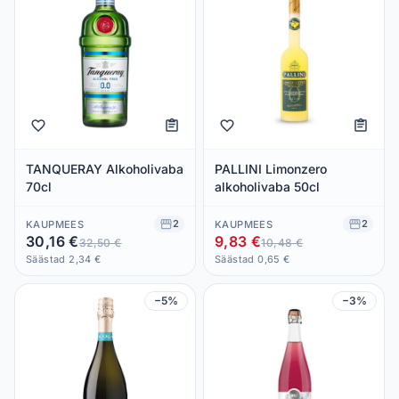
TANQUERAY Alkoholivaba
PALLINI Limonzero
70cl
alkoholivaba 50cl
2
2
KAUPMEES
KAUPMEES
30,16 €
9,83 €
32,50 €
10,48 €
Säästad 2,34 €
Säästad 0,65 €
−5%
−3%