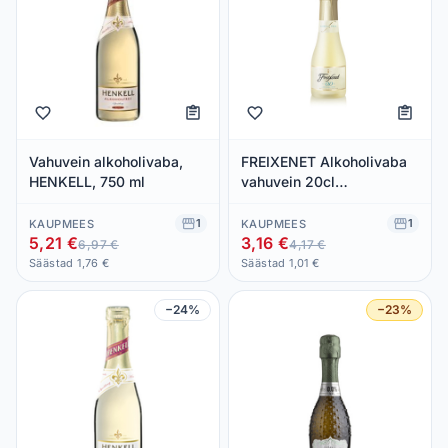
Vahuvein alkoholivaba,
FREIXENET Alkoholivaba
HENKELL, 750 ml
vahuvein 20cl
(poolmagus)
1
1
KAUPMEES
KAUPMEES
5,21 €
3,16 €
6,97 €
4,17 €
Säästad 1,76 €
Säästad 1,01 €
−24%
−23%