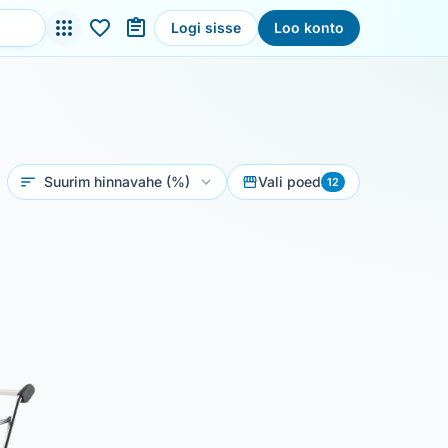
Logi sisse
Loo konto
Sorteeri
Vali poed
12