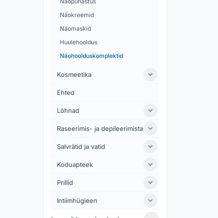
Näopuhastus
Näokreemid
Näomaskid
Huulehooldus
Näohoolduskomplektid
Kosmeetika
Ehted
Lõhnad
Raseerimis- ja depileerimistarbed
Salvrätid ja vatid
Koduapteek
Prillid
Intiimhügieen