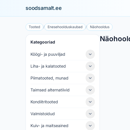
soodsamalt.ee
Tooted
/
Enesehoolduskaubad
/
Näohooldus
Näohool
Kategooriad
Köögi- ja puuviljad
Liha- ja kalatooted
Piimatooted, munad
Taimsed alternatiivid
Kondiitritooted
Valmistoidud
Kuiv- ja maitseained