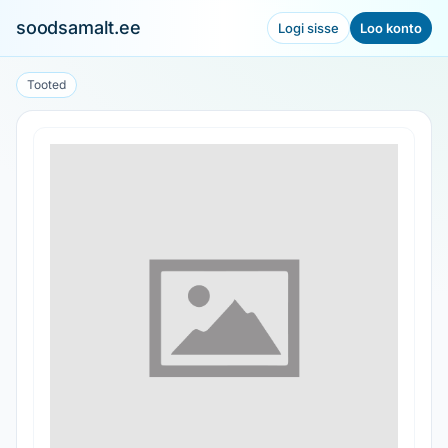
soodsamalt.ee
Logi sisse
Loo konto
Tooted