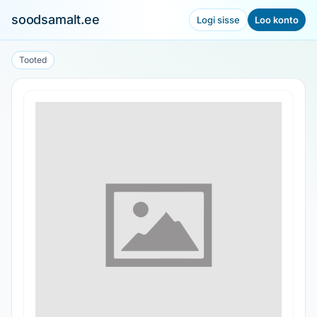
soodsamalt.ee
Logi sisse
Loo konto
Tooted