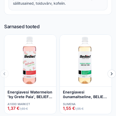
säilitusained, toiduvärv, kofeiin.
Sarnased tooted
Energiavesi Watermelon
Energiavesi
'by Grete Paia', BELIEF,
õunamaitseline, BELIEF,
530 ml
530 ml
A1000 MARKET
SUMENA
1,37 €
1,55 €
1,69 €
1,95 €