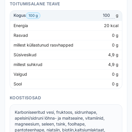
TOITUMISALANE TEAVE
Kogus
g
100 g
Energia
20
kcal
Rasvad
0
g
millest küllastunud rasvhapped
0
g
Süsivesikud
4,9
g
millest suhkrud
4,9
g
Valgud
0
g
Sool
0
g
KOOSTISOSAD
Karboniseeritud vesi, fruktoos, sidrunhape,
apelsini/sidruni lõhna- ja maitseaine, vitamiinid,
magneesium, seleen, tsink, foolhape,
pantoteenhape, niatsiin, biotiin,kaltsiumlaktaat,