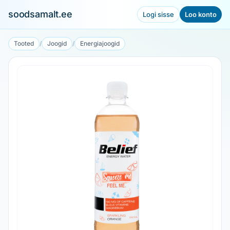
soodsamalt.ee
Logi sisse
Loo konto
Tooted
/
Joogid
/
Energiajoogid