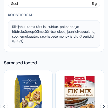
Sool
5
g
KOOSTISOSAD
Riisijahu, kartulitärklis, suhkur, paksendaja:
hüdroksüpropüülmetüül-tselluloos, jaanileivapuujahu;
sool, emulgaator: rasvhapete mono- ja diglütseriidid
(E-471)
Sarnased tooted