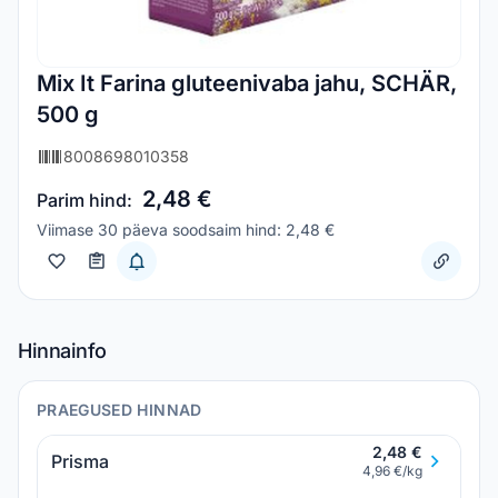
Mix It Farina gluteenivaba jahu, SCHÄR,
500 g
8008698010358
2,48 €
Parim hind:
Viimase 30 päeva soodsaim hind: 2,48 €
Hinnainfo
PRAEGUSED HINNAD
2,48 €
Prisma
4,96 €/kg