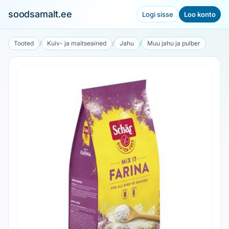
soodsamalt.ee
Logi sisse
Loo konto
Tooted
/
Kuiv- ja maitseained
/
Jahu
/
Muu jahu ja pulber