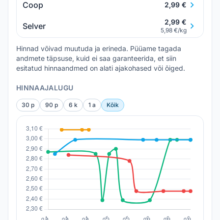
Coop
2,99 €
2,99 €
Selver
5,98 €/kg
Hinnad võivad muutuda ja erineda. Püüame tagada
andmete täpsuse, kuid ei saa garanteerida, et siin
esitatud hinnaandmed on alati ajakohased või õiged.
HINNAAJALUGU
30 p
90 p
6 k
1 a
Kõik