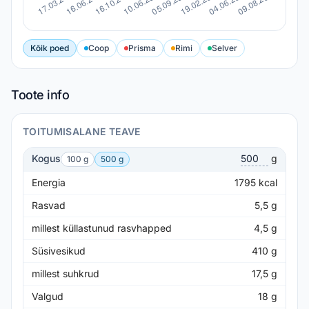
Kõik poed
Coop
Prisma
Rimi
Selver
Toote info
TOITUMISALANE TEAVE
Kogus
g
100 g
500 g
Energia
1795
kcal
Rasvad
5,5
g
millest küllastunud rasvhapped
4,5
g
Süsivesikud
410
g
millest suhkrud
17,5
g
Valgud
18
g