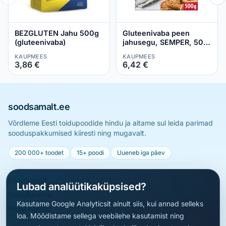
BEZGLUTEN Jahu 500g
Gluteenivaba peen
(gluteenivaba)
jahusegu, SEMPER, 500
g
KAUPMEES
KAUPMEES
3,86 €
6,42 €
soodsamalt.ee
Võrdleme Eesti toidupoodide hindu ja aitame sul leida parimad
sooduspakkumised kiiresti ning mugavalt.
200 000+ toodet
15+ poodi
Uueneb iga päev
Kõik tooted
Lubad analüütikaküpsised?
Toidukaubad
Kasutame Google Analyticsit ainult siis, kui annad selleks
Muud tooted
loa. Mõõdistame sellega veebilehe kasutamist ning