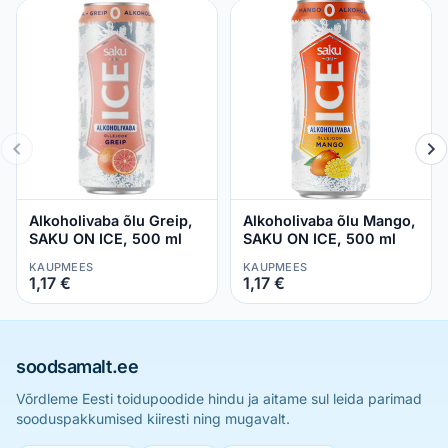
Alkoholivaba õlu Greip,
Alkoholivaba õlu Mango,
SAKU ON ICE, 500 ml
SAKU ON ICE, 500 ml
KAUPMEES
KAUPMEES
1,17 €
1,17 €
soodsamalt.ee
Võrdleme Eesti toidupoodide hindu ja aitame sul leida parimad
sooduspakkumised kiiresti ning mugavalt.