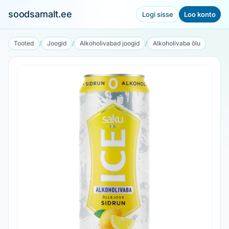
soodsamalt.ee
Logi sisse
Loo konto
Tooted
/
Joogid
/
Alkoholivabad joogid
/
Alkoholivaba õlu