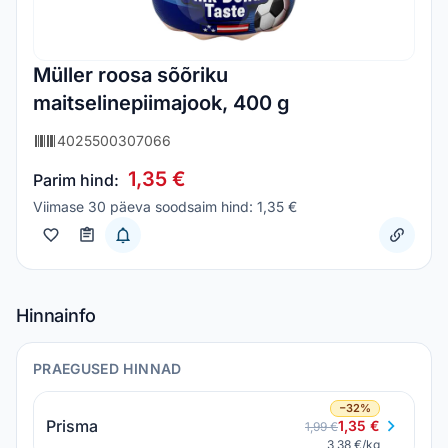
Müller roosa sõõriku
maitselinepiimajook, 400 g
4025500307066
1,35 €
Parim hind:
Viimase 30 päeva soodsaim hind: 1,35 €
Hinnainfo
PRAEGUSED HINNAD
−32%
Prisma
1,35 €
1,99 €
3,38 €/kg