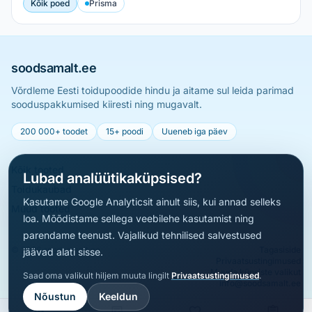
Kõik poed
Prisma
soodsamalt.ee
Võrdleme Eesti toidupoodide hindu ja aitame sul leida parimad
sooduspakkumised kiiresti ning mugavalt.
200 000+ toodet
15+ poodi
Uueneb iga päev
Kõik tooted
Lubad analüütikaküpsised?
Toidukaubad
Kasutame Google Analyticsit ainult siis, kui annad selleks
Muud tooted
loa. Mõõdistame sellega veebilehe kasutamist ning
parendame teenust. Vajalikud tehnilised salvestused
© 2026 soodsamalt.ee
Tagasiside
jäävad alati sisse.
Privaatsustingimused
Muuda küpsiste valikut
Saad oma valikult hiljem muuta lingilt
Privaatsustingimused
.
info@soodsamalt.ee
Nõustun
Keeldun