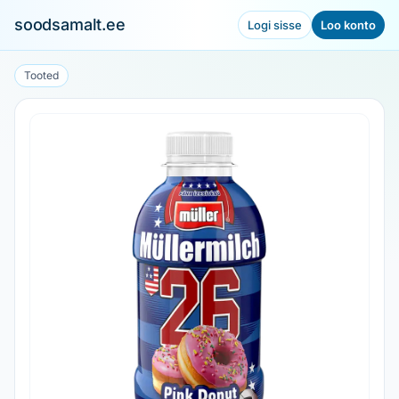
soodsamalt.ee
Logi sisse
Loo konto
Tooted