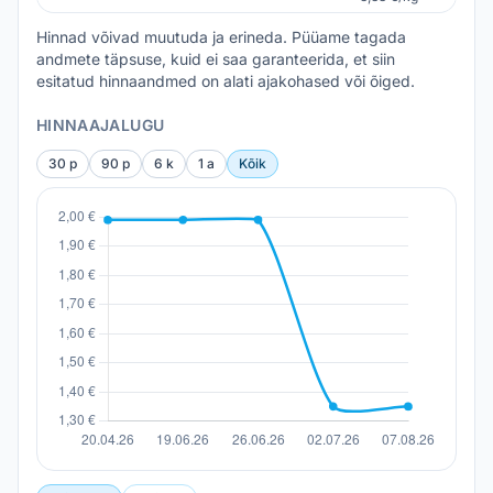
Hinnad võivad muutuda ja erineda. Püüame tagada
andmete täpsuse, kuid ei saa garanteerida, et siin
esitatud hinnaandmed on alati ajakohased või õiged.
HINNAAJALUGU
30 p
90 p
6 k
1 a
Kõik