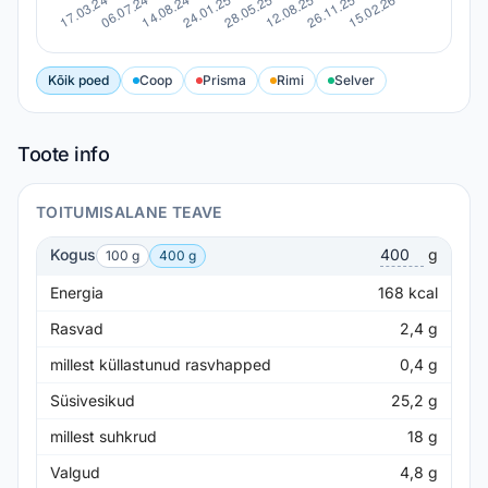
Kõik poed
Coop
Prisma
Rimi
Selver
Toote info
TOITUMISALANE TEAVE
Kogus
g
100 g
400 g
Energia
168
kcal
Rasvad
2,4
g
millest küllastunud rasvhapped
0,4
g
Süsivesikud
25,2
g
millest suhkrud
18
g
Valgud
4,8
g