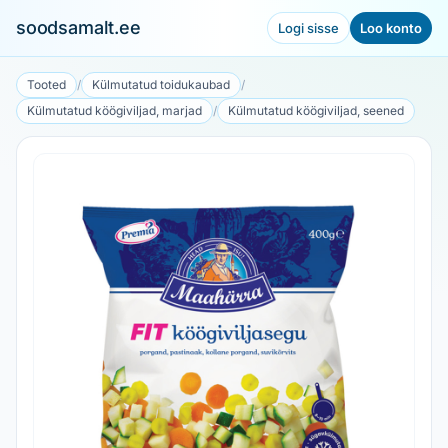
soodsamalt.ee
Logi sisse
Loo konto
Tooted
/
Külmutatud toidukaubad
/
Külmutatud köögiviljad, marjad
/
Külmutatud köögiviljad, seened