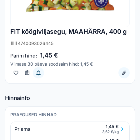
FIT köögiviljasegu, MAAHÄRRA, 400 g
4740093026445
1,45 €
Parim hind:
Viimase 30 päeva soodsaim hind: 1,45 €
Hinnainfo
PRAEGUSED HINNAD
1,45 €
Prisma
3,62 €/kg