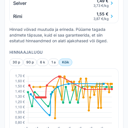
1,49 €
Selver
3,73 €/kg
1,55 €
Rimi
3,87 €/kg
Hinnad võivad muutuda ja erineda. Püüame tagada
andmete täpsuse, kuid ei saa garanteerida, et siin
esitatud hinnaandmed on alati ajakohased või õiged.
HINNAAJALUGU
30 p
90 p
6 k
1 a
Kõik