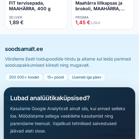
FIT tervisepada,
Maahärra lillkapsas ja
MAAHÄRRA, 400 g
brokoli, MAAHÄRRA,
400 g
SELVER
PRISMA
1,89 €
1,45 €
1,78 €
soodsamalt.ee
Võrdleme Eesti toidupoodide hindu ja aitame sul leida parimad
sooduspakkumised kiiresti ning mugavalt.
200 000+ toodet
15+ poodi
Uueneb iga päev
Kõik tooted
Lubad analüütikaküpsised?
Toidukaubad
Kasutame Google Analyticsit ainult siis, kui annad selleks
Muud tooted
loa. Mõõdistame sellega veebilehe kasutamist ning
parendame teenust. Vajalikud tehnilised salvestused
© 2026 soodsamalt.ee
Tagasiside
jäävad alati sisse.
Privaatsustingimused