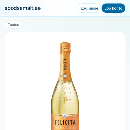
soodsamalt.ee
Logi sisse
Loo konto
Tooted