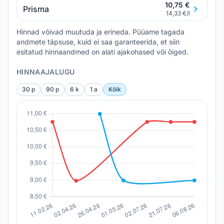
10,75 €
Prisma
14,33 €/l
Hinnad võivad muutuda ja erineda. Püüame tagada
andmete täpsuse, kuid ei saa garanteerida, et siin
esitatud hinnaandmed on alati ajakohased või õiged.
HINNAAJALUGU
30 p
90 p
6 k
1 a
Kõik