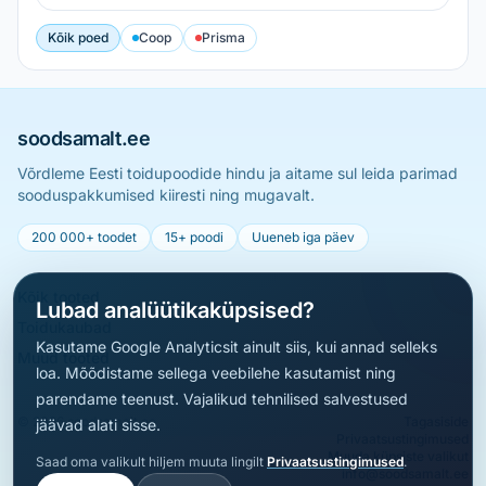
Kõik poed
Coop
Prisma
soodsamalt.ee
Võrdleme Eesti toidupoodide hindu ja aitame sul leida parimad
sooduspakkumised kiiresti ning mugavalt.
200 000+ toodet
15+ poodi
Uueneb iga päev
Kõik tooted
Lubad analüütikaküpsised?
Toidukaubad
Kasutame Google Analyticsit ainult siis, kui annad selleks
Muud tooted
loa. Mõõdistame sellega veebilehe kasutamist ning
parendame teenust. Vajalikud tehnilised salvestused
© 2026 soodsamalt.ee
Tagasiside
jäävad alati sisse.
Privaatsustingimused
Muuda küpsiste valikut
Saad oma valikult hiljem muuta lingilt
Privaatsustingimused
.
info@soodsamalt.ee