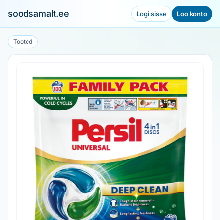
soodsamalt.ee
Logi sisse
Loo konto
Tooted