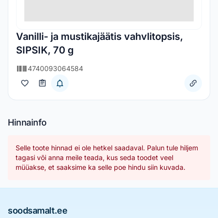
Vanilli- ja mustikajäätis vahvlitopsis,
SIPSIK, 70 g
4740093064584
Hinnainfo
Selle toote hinnad ei ole hetkel saadaval. Palun tule hiljem
tagasi või anna meile teada, kus seda toodet veel
müüakse, et saaksime ka selle poe hindu siin kuvada.
soodsamalt.ee