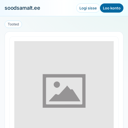
soodsamalt.ee
Logi sisse
Loo konto
Tooted