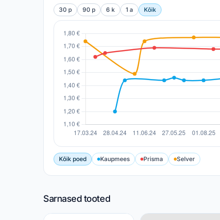
30 p
90 p
6 k
1 a
Kõik
Kõik poed
Kaupmees
Prisma
Selver
Sarnased tooted