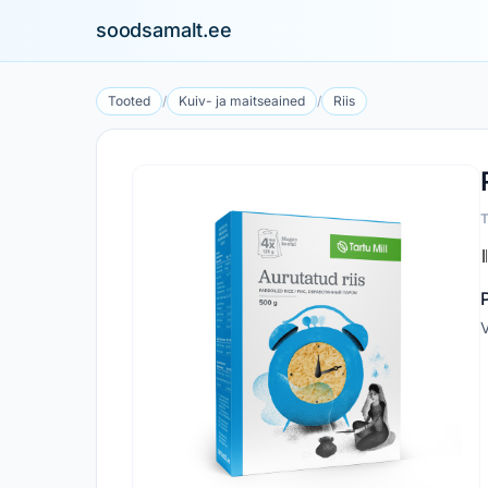
soodsamalt.ee
Tooted
/
Kuiv- ja maitseained
/
Riis
V