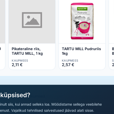
U
Pikateraline riis,
TARTU MILL Pudruriis
B
TARTU MILL, 1 kg
1kg
B
KAUPMEES
KAUPMEES
S
2,11 €
2,57 €
2
aküpsised?
a parimad sooduspakkumised
nult siis, kui annad selleks loa. Mõõdistame sellega veebilehe
ust. Vajalikud tehnilised salvestused jäävad alati sisse.