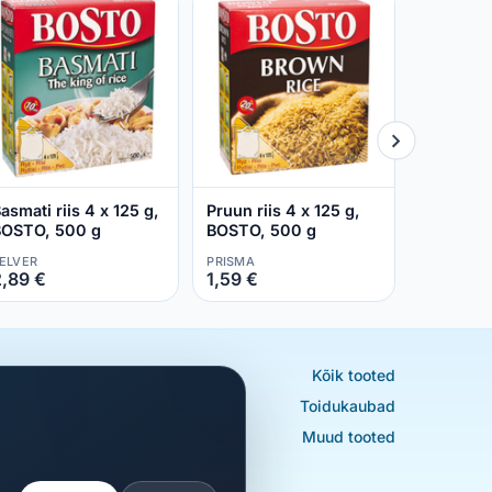
Pikateral
125 g, B
SELVER
1,65 €
asmati riis 4 x 125 g,
Pruun riis 4 x 125 g,
OSTO, 500 g
BOSTO, 500 g
ELVER
PRISMA
,89 €
1,59 €
Kõik tooted
Toidukaubad
Muud tooted