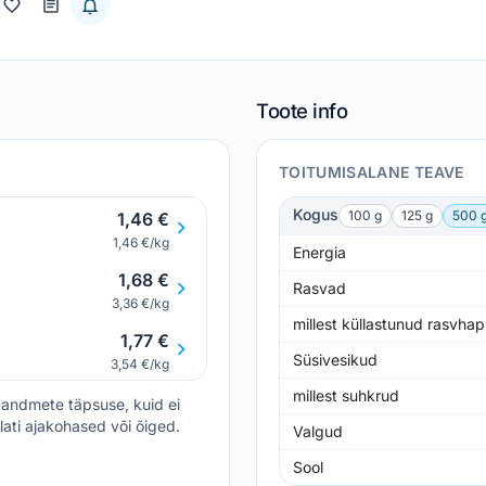
Toote info
TOITUMISALANE TEAVE
Kogus
100 g
125 g
500 
1,46 €
1,46 €/kg
Energia
1,68 €
Rasvad
3,36 €/kg
millest küllastunud rasvha
1,77 €
Süsivesikud
3,54 €/kg
millest suhkrud
andmete täpsuse, kuid ei
lati ajakohased või õiged.
Valgud
Sool