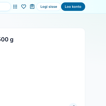
Logi sisse
Loo konto
500 g