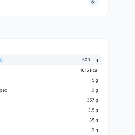
g
g
1615
kcal
5
g
pped
0
g
357
g
3,5
g
35
g
0
g