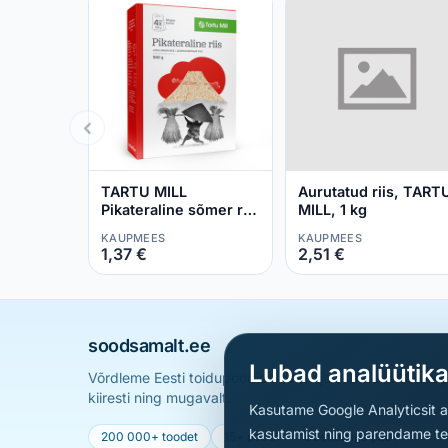
TARTU MILL
Aurutatud riis, TART
Pikateraline sõmer riis
MILL, 1 kg
4x125g
KAUPMEES
KAUPMEES
1,37 €
2,51 €
soodsamalt.ee
Lubad analüütik
Võrdleme Eesti toidupoodide hindu ja aitame sul leid
kiiresti ning mugavalt.
Kasutame Google Analyticsit ai
kasutamist ning parendame teen
200 000+ toodet
15+ poodi
Uueneb iga päev