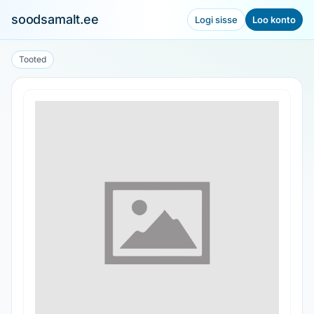
soodsamalt.ee
Logi sisse
Loo konto
Tooted