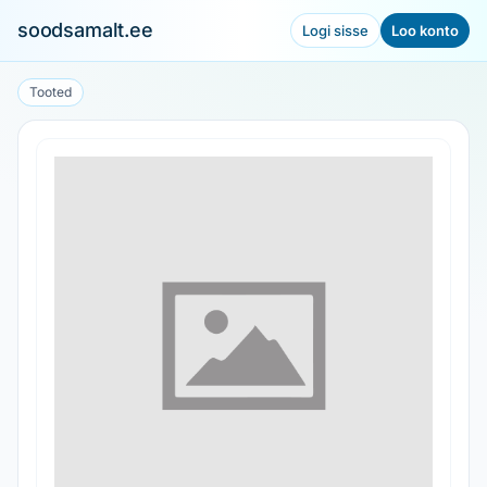
soodsamalt.ee
Logi sisse
Loo konto
Tooted