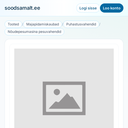
soodsamalt.ee
Logi sisse
Loo konto
Tooted
/
Majapidamiskaubad
/
Puhastusvahendid
/
Nõudepesumasina pesuvahendid