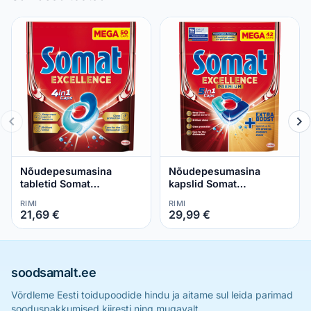
Nõudepesumasina
Nõudepesumasina
tabletid Somat
kapslid Somat
Excellence 4in1 50tk
Excellence Premium 5in1
RIMI
RIMI
42tk
21,69 €
29,99 €
soodsamalt.ee
Võrdleme Eesti toidupoodide hindu ja aitame sul leida parimad
sooduspakkumised kiiresti ning mugavalt.