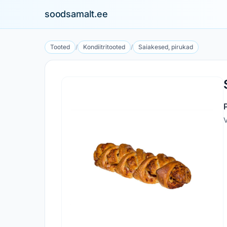
soodsamalt.ee
Tooted
/
Kondiitritooted
/
Saiakesed, pirukad
V