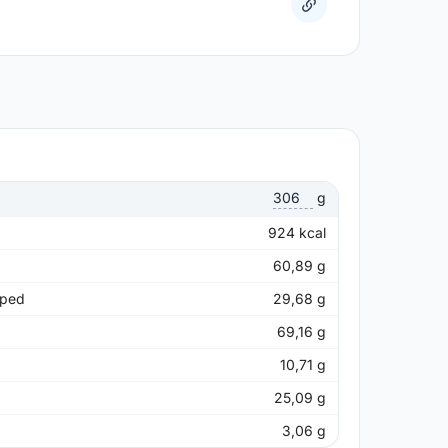
g
924
kcal
60,89
g
pped
29,68
g
69,16
g
10,71
g
25,09
g
3,06
g