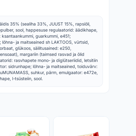
idis 35% (sealiha 33%, JUUST 15%, rapsiõli,
epulber, sool, happesuse regulaatorid: äädikhape,
id: ksantaankummi, guarkummi, e451;
 lõhna- ja maitseained sh LAKTOOS, vürtsid,
rbaat, glükoos, säilitusained: e250,
nsoaat), margariin (taimsed rasvad ja õlid
torid: rasvhapete mono- ja diglütseriidid, letsitiin
tor: sidrunhape; lõhna- ja maitseained, toiduvärv:
oguMUNAMASS, suhkur, pärm, emulgaator: e472e,
ape, l-tsüsteiin, sool.
Belgia v
PAGAR, 