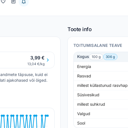
Toote info
TOITUMISALANE TEAVE
Kogus
100 g
306 g
3,99 €
13,04 €/kg
Energia
andmete täpsuse, kuid ei
Rasvad
lati ajakohased või õiged.
millest küllastunud rasvha
Süsivesikud
millest suhkrud
Valgud
Sool