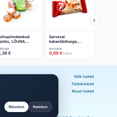
PRISMA
1,10 €
ohupiimataskud
Sarvesai
arbis, LÕUNA
kakaotäidisega,
AGARID, 250 g
7DAYS, 60 g
RISMA
MAXIMA
,38 €
0,69 €
0,89 €
Kõik tooted
Toidukaubad
Muud tooted
Nõustun
Keeldun