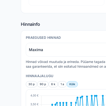
Hinnainfo
PRAEGUSED HINNAD
Maxima
Hinnad võivad muutuda ja erineda. Püüame tagada 
saa garanteerida, et siin esitatud hinnaandmed on a
HINNAAJALUGU
30 p
90 p
6 k
1 a
Kõik