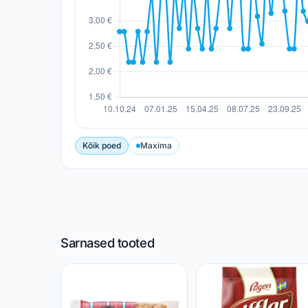
Kõik poed
Maxima
Sarnased tooted