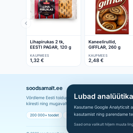
Lihapirukas 2 tk,
Kaneelirullid,
EESTI PAGAR, 120 g
GIFFLAR, 260 g
KAUPMEES
KAUPMEES
1,32 €
2,48 €
soodsamalt.ee
Lubad analüütik
Võrdleme Eesti toidupoodide hindu ja aitame sul leid
kiiresti ning mugavalt.
Kasutame Google Analyticsit ai
kasutamist ning parendame teen
200 000+ toodet
15+ poodi
Uueneb iga päev
Saad oma valikult hiljem muuta ling