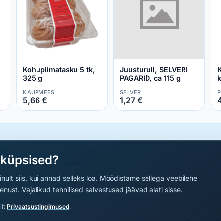
Kohupiimatasku 5 tk,
Juusturull, SELVERI
K
325 g
PAGARID, ca 115 g
k
P
KAUPMEES
SELVER
P
5,66 €
1,27 €
4
aküpsised?
a parimad sooduspakkumised
nult siis, kui annad selleks loa. Mõõdistame sellega veebilehe
ust. Vajalikud tehnilised salvestused jäävad alati sisse.
ilt
Privaatsustingimused
.