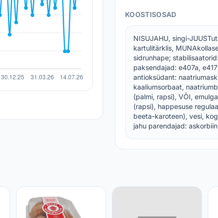
KOOSTISOSAD
NISUJAHU, singi-JUUSTutä
kartulitärklis, MUNAkollas
sidrunhape; stabilisaator
paksendajad: e407a, e417;
antioksüdant: naatriumasko
kaaliumsorbaat, naatriumbe
(palmi, rapsi), VÕI, emulgaa
(rapsi), happesuse regulaa
beeta-karoteen), vesi, k
jahu parendajad: askorbiinh