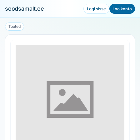
soodsamalt.ee
Logi sisse
Loo konto
Tooted