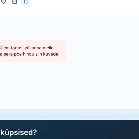
hiljem tagasi või anna meile
 selle poe hindu siin kuvada.
aküpsised?
a parimad sooduspakkumised