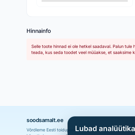
Hinnainfo
Selle toote hinnad ei ole hetkel saadaval. Palun tule 
teada, kus seda toodet veel müüakse, et saaksime ka
soodsamalt.ee
Lubad analüütik
Võrdleme Eesti toidupoodide hindu ja aitame sul leid