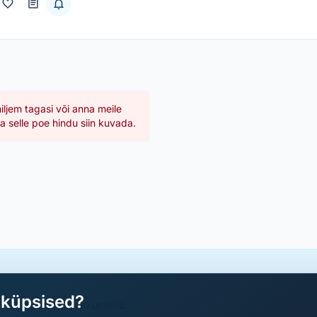
hiljem tagasi või anna meile
 selle poe hindu siin kuvada.
aküpsised?
a parimad sooduspakkumised