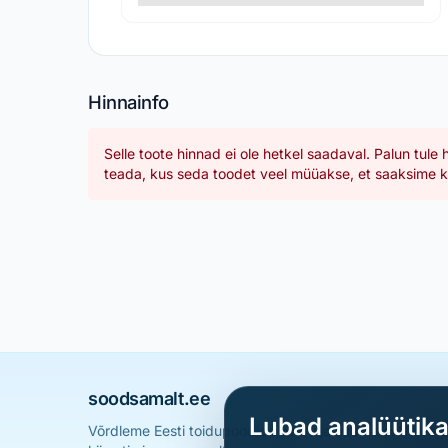
Hinnainfo
Selle toote hinnad ei ole hetkel saadaval. Palun tule 
teada, kus seda toodet veel müüakse, et saaksime ka
soodsamalt.ee
Lubad analüütik
Võrdleme Eesti toidupoodide hindu ja aitame sul leid