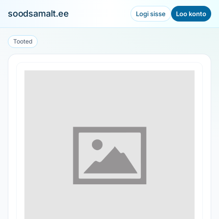
soodsamalt.ee
Logi sisse
Loo konto
Tooted