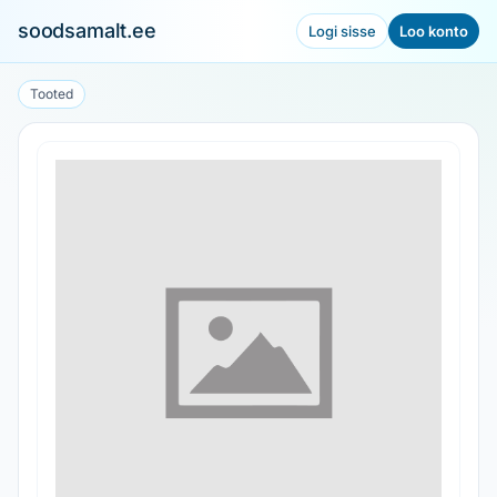
soodsamalt.ee
Logi sisse
Loo konto
Tooted