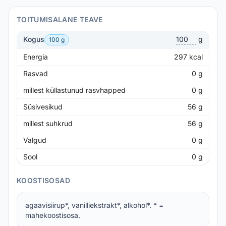
TOITUMISALANE TEAVE
Kogus
g
100 g
Energia
297
kcal
Rasvad
0
g
millest küllastunud rasvhapped
0
g
Süsivesikud
56
g
millest suhkrud
56
g
Valgud
0
g
Sool
0
g
KOOSTISOSAD
agaavisiirup*, vanilliekstrakt*, alkohol*. * =
mahekoostisosa.