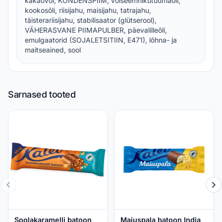
kakaovõi, KONDENSPIIM, võiseemnikutuumaõli,
kookosõli, riisijahu, maisijahu, tatrajahu,
täisterariisijahu, stabilisaator (glütserool),
VÄHERASVANE PIIMAPULBER, päevalilleõli,
emulgaatorid (SOJALETSITIIN, E471), lõhna- ja
maitseained, sool
Sarnased tooted
Soolakaramelli batoon
Maiuspala batoon India