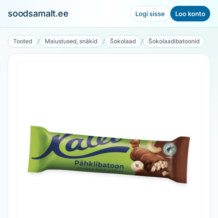
soodsamalt.ee
Logi sisse
Loo konto
Tooted
/
Maiustused, snäkid
/
Šokolaad
/
Šokolaadibatoonid