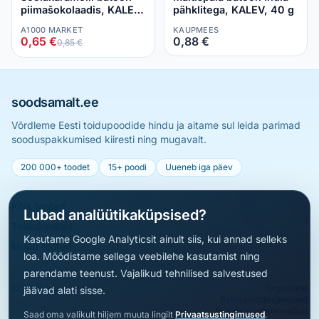
piimašokolaadis, KALEV,
pähklitega​, KALEV, 40 g
40 g
A1000 MARKET
KAUPMEES
0,65 €
0,88 €
0,85 €
soodsamalt.ee
Võrdleme Eesti toidupoodide hindu ja aitame sul leida parimad
sooduspakkumised kiiresti ning mugavalt.
200 000+ toodet
15+ poodi
Uueneb iga päev
Kõik tooted
Lubad analüütikaküpsised?
Toidukaubad
Kasutame Google Analyticsit ainult siis, kui annad selleks
Muud tooted
loa. Mõõdistame sellega veebilehe kasutamist ning
parendame teenust. Vajalikud tehnilised salvestused
© 2026 soodsamalt.ee
Tagasiside
jäävad alati sisse.
Privaatsustingimused
Muuda küpsiste valikut
Saad oma valikult hiljem muuta lingilt
Privaatsustingimused
.