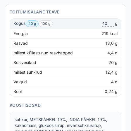
TOITUMISALANE TEAVE
Kogus
g
40 g
100 g
Energia
219
kcal
Rasvad
13,6
g
millest küllastunud rasvhapped
4,4
g
Süsivesikud
20
g
millest suhkrud
12,4
g
Valgud
4
g
Sool
0,24
g
KOOSTISOSAD
suhkur, METSPÄHKEL 19%, INDIA PÄHKEL 19%,
kakaomass, glükoosisiirup, invertsuhkrusiirup,