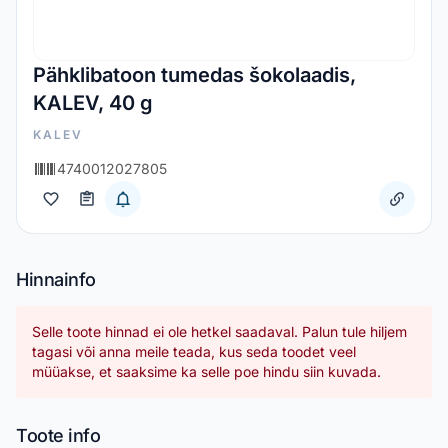
Pähklibatoon tumedas šokolaadis,
KALEV, 40 g
KALEV
4740012027805
Hinnainfo
Selle toote hinnad ei ole hetkel saadaval. Palun tule hiljem
tagasi või anna meile teada, kus seda toodet veel
müüakse, et saaksime ka selle poe hindu siin kuvada.
Toote info