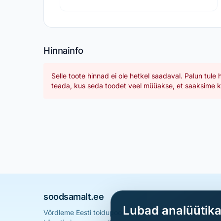
Hinnainfo
Selle toote hinnad ei ole hetkel saadaval. Palun tule 
teada, kus seda toodet veel müüakse, et saaksime ka
soodsamalt.ee
Lubad analüütik
Võrdleme Eesti toidupoodide hindu ja aitame sul leid