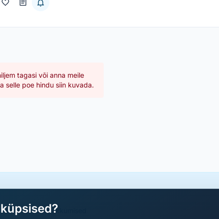
hiljem tagasi või anna meile
 selle poe hindu siin kuvada.
aküpsised?
a parimad sooduspakkumised