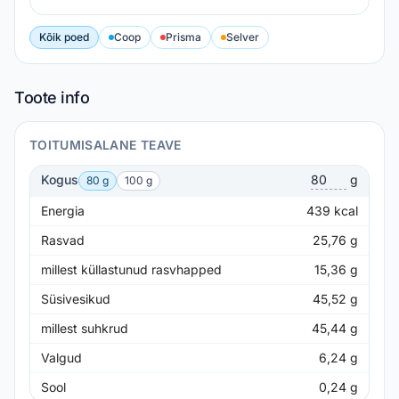
Kõik poed
Coop
Prisma
Selver
Toote info
TOITUMISALANE TEAVE
Kogus
g
80 g
100 g
Energia
439
kcal
Rasvad
25,76
g
millest küllastunud rasvhapped
15,36
g
Süsivesikud
45,52
g
millest suhkrud
45,44
g
Valgud
6,24
g
Sool
0,24
g