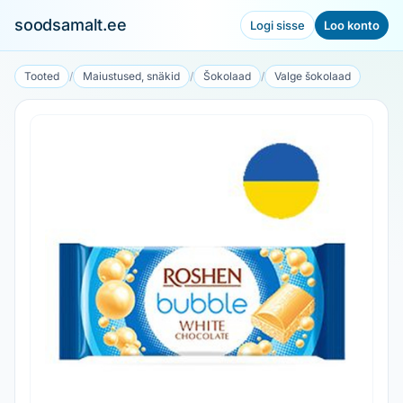
soodsamalt.ee
Logi sisse
Loo konto
Tooted
/
Maiustused, snäkid
/
Šokolaad
/
Valge šokolaad