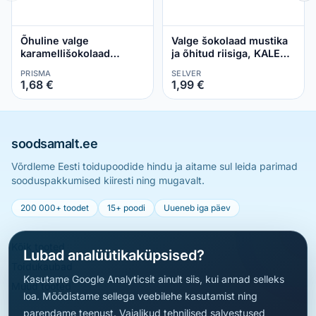
Õhuline valge
Valge šokolaad mustika
karamellišokolaad
ja õhitud riisiga, KALEV,
roshen 80g
95 g
PRISMA
SELVER
1,68 €
1,99 €
soodsamalt.ee
Võrdleme Eesti toidupoodide hindu ja aitame sul leida parimad
sooduspakkumised kiiresti ning mugavalt.
200 000+ toodet
15+ poodi
Uueneb iga päev
Kõik tooted
Lubad analüütikaküpsised?
Toidukaubad
Kasutame Google Analyticsit ainult siis, kui annad selleks
Muud tooted
loa. Mõõdistame sellega veebilehe kasutamist ning
parendame teenust. Vajalikud tehnilised salvestused