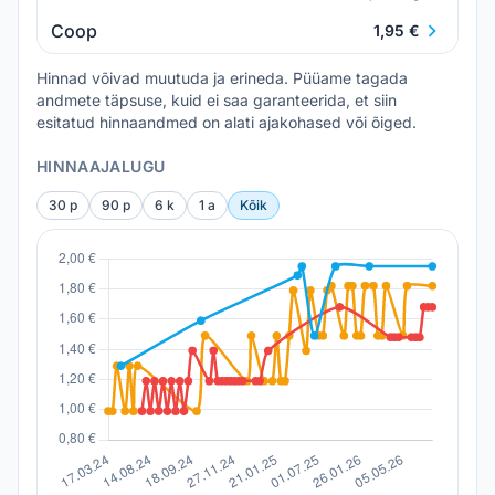
Coop
1,95 €
Hinnad võivad muutuda ja erineda. Püüame tagada
andmete täpsuse, kuid ei saa garanteerida, et siin
esitatud hinnaandmed on alati ajakohased või õiged.
HINNAAJALUGU
30 p
90 p
6 k
1 a
Kõik