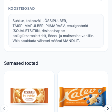
KOOSTISOSAD
Suhkur, kakaovõi, LÖSSIPULBER,
TÄISPIIMAPULBER, PIIMARASV, emulgaatorid
(SOJALETSITIIN, ritsinoolhappe
polüglütseroolestrid), lõhna- ja maitseaine vanilliin.
Võib sisaldada vähesel määral MANDLIT.
Sarnased tooted