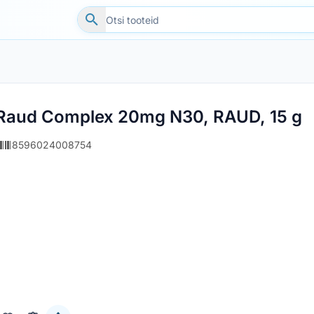
Raud Complex 20mg N30, RAUD, 15 g
8596024008754