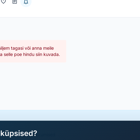
hiljem tagasi või anna meile
 selle poe hindu siin kuvada.
aküpsised?
a parimad sooduspakkumised