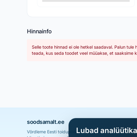
Hinnainfo
Selle toote hinnad ei ole hetkel saadaval. Palun tule 
teada, kus seda toodet veel müüakse, et saaksime ka
soodsamalt.ee
Lubad analüütik
Võrdleme Eesti toidupoodide hindu ja aitame sul leid