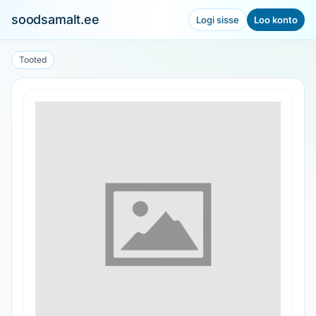
soodsamalt.ee
Logi sisse
Loo konto
Tooted