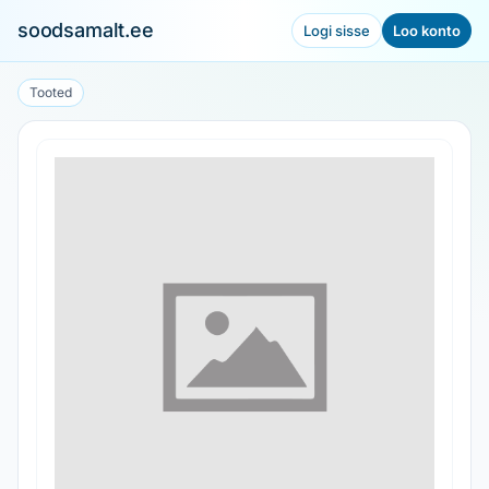
soodsamalt.ee
Logi sisse
Loo konto
Tooted