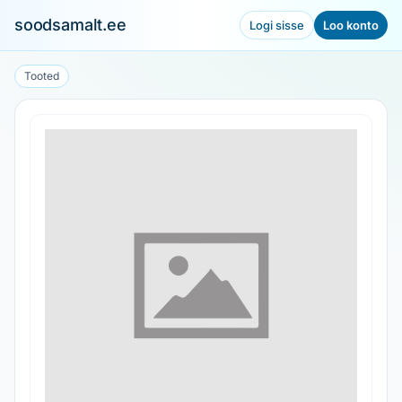
soodsamalt.ee
Logi sisse
Loo konto
Tooted