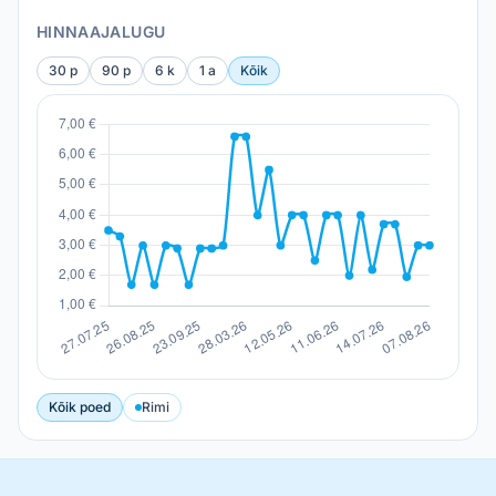
HINNAAJALUGU
30 p
90 p
6 k
1 a
Kõik
Kõik poed
Rimi