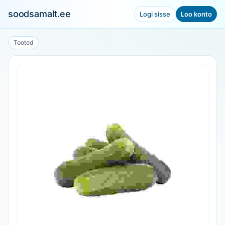
soodsamalt.ee
Logi sisse
Loo konto
Tooted