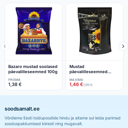
Bazaro mustad soolased
Mustad
päevalilleseemned 100g
päevalilleseemned
röstitud, YES, 150 g
PRISMA
MAXIMA
1,38 €
1,46 €
1,95 €
soodsamalt.ee
Võrdleme Eesti toidupoodide hindu ja aitame sul leida parimad
sooduspakkumised kiiresti ning mugavalt.