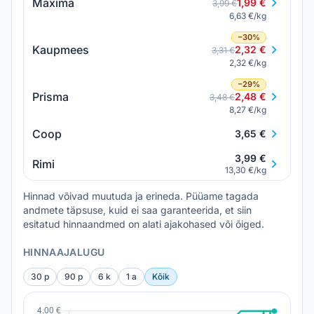
Maxima
1,99 €
3,99 €
6,63 €/kg
−30%
Kaupmees
2,32 €
3,31 €
2,32 €/kg
−29%
Prisma
2,48 €
3,48 €
8,27 €/kg
Coop
3,65 €
3,99 €
Rimi
13,30 €/kg
Hinnad võivad muutuda ja erineda. Püüame tagada
andmete täpsuse, kuid ei saa garanteerida, et siin
esitatud hinnaandmed on alati ajakohased või õiged.
HINNAAJALUGU
30 p
90 p
6 k
1 a
Kõik