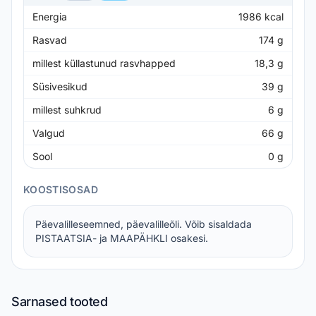
Energia
1986
kcal
Rasvad
174
g
millest küllastunud rasvhapped
18,3
g
Süsivesikud
39
g
millest suhkrud
6
g
Valgud
66
g
Sool
0
g
KOOSTISOSAD
Päevalilleseemned, päevalilleõli. Võib sisaldada
PISTAATSIA- ja MAAPÄHKLI osakesi.
Sarnased tooted