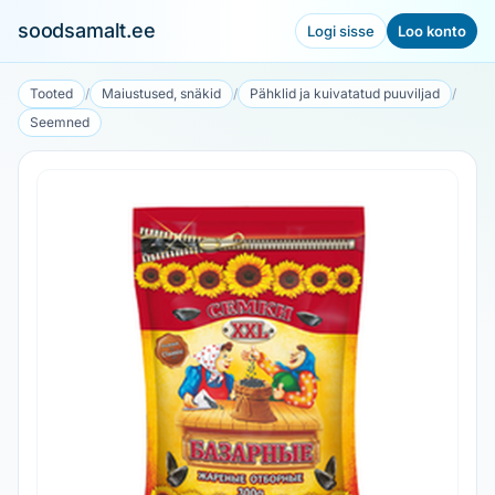
soodsamalt.ee
Logi sisse
Loo konto
Tooted
/
Maiustused, snäkid
/
Pähklid ja kuivatatud puuviljad
/
Seemned