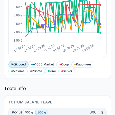
Kõik poed
A1000 Market
Coop
Kaupmees
Maxima
Prisma
Rimi
Selver
Toote info
TOITUMISALANE TEAVE
Kogus
g
100 g
300 g