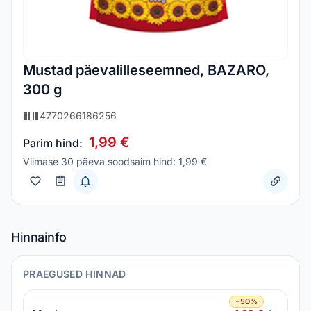
Mustad päevalilleseemned, BAZARO,
300 g
4770266186256
1,99 €
Parim hind:
Viimase 30 päeva soodsaim hind: 1,99 €
Hinnainfo
PRAEGUSED HINNAD
−50%