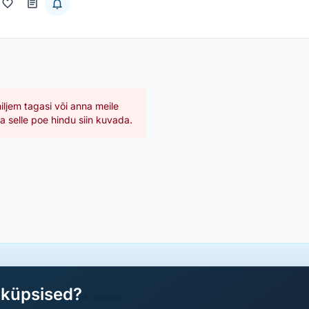
hiljem tagasi või anna meile
 selle poe hindu siin kuvada.
aküpsised?
a parimad sooduspakkumised