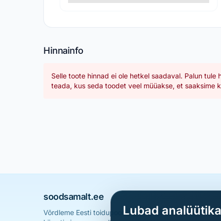
Hinnainfo
Selle toote hinnad ei ole hetkel saadaval. Palun tule 
teada, kus seda toodet veel müüakse, et saaksime ka
soodsamalt.ee
Lubad analüütik
Võrdleme Eesti toidupoodide hindu ja aitame sul leid