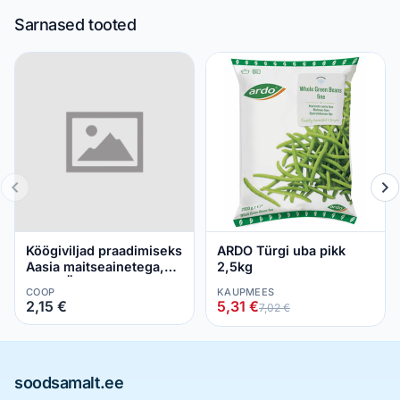
Sarnased tooted
Köögiviljad praadimiseks
ARDO Türgi uba pikk
Aasia maitseainetega,
2,5kg
MAAHÄRRA, 400 g
COOP
KAUPMEES
2,15 €
5,31 €
7,02 €
soodsamalt.ee