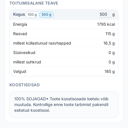
TOITUMISALANE TEAVE
Kogus
g
100 g
500 g
Energia
1795
kcal
Rasvad
115
g
millest küllastunud rasvhapped
16,5
g
Süsivesikud
0
g
millest suhkrud
0
g
Valgud
185
g
KOOSTISOSAD
100% SOJAOAD* Toote koostisosade loetelu võib
muutuda. Kontrollige enne toote tarbimist pakendil
esitatud koostisosi.