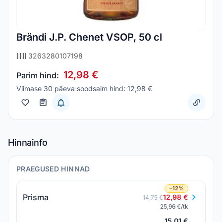
Brändi J.P. Chenet VSOP, 50 cl
3263280107198
12,98 €
Parim hind:
Viimase 30 päeva soodsaim hind: 12,98 €
Hinnainfo
PRAEGUSED HINNAD
−12%
Prisma
12,98 €
14,75 €
25,96 €/tk
15,01 €