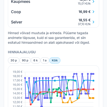
Kaupmees
15,01 €/tk
Coop
16,99 €
18,55 €
Selver
37,10 €/tk
Hinnad võivad muutuda ja erineda. Püüame tagada
andmete täpsuse, kuid ei saa garanteerida, et siin
esitatud hinnaandmed on alati ajakohased või õiged.
HINNAAJALUGU
30 p
90 p
6 k
1 a
Kõik