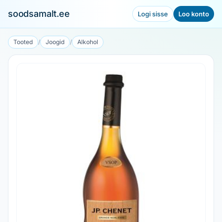
soodsamalt.ee
Logi sisse
Loo konto
Tooted
/
Joogid
/
Alkohol