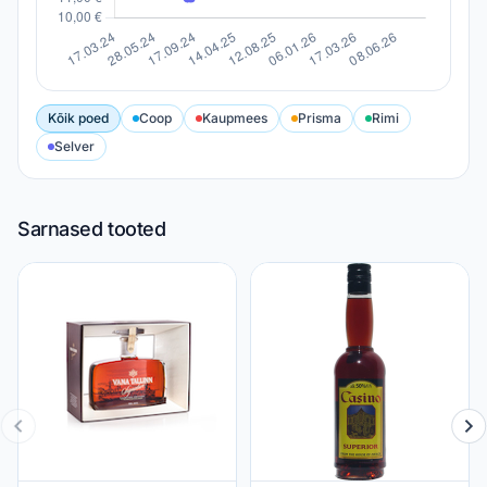
Kõik poed
Coop
Kaupmees
Prisma
Rimi
Selver
Sarnased tooted