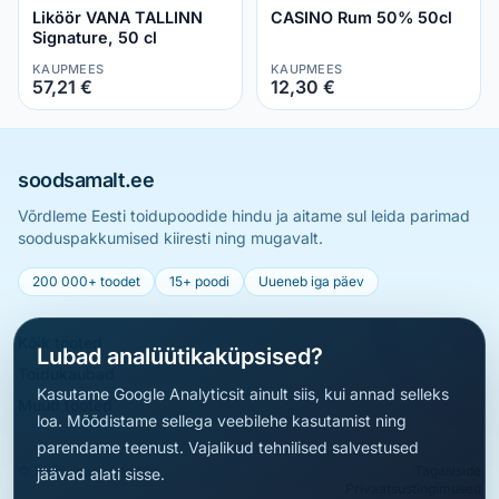
Liköör VANA TALLINN
CASINO Rum 50% 50cl
Signature, 50 cl
KAUPMEES
KAUPMEES
57,21 €
12,30 €
soodsamalt.ee
Võrdleme Eesti toidupoodide hindu ja aitame sul leida parimad
sooduspakkumised kiiresti ning mugavalt.
200 000+ toodet
15+ poodi
Uueneb iga päev
Kõik tooted
Lubad analüütikaküpsised?
Toidukaubad
Kasutame Google Analyticsit ainult siis, kui annad selleks
Muud tooted
loa. Mõõdistame sellega veebilehe kasutamist ning
parendame teenust. Vajalikud tehnilised salvestused
© 2026 soodsamalt.ee
Tagasiside
jäävad alati sisse.
Privaatsustingimused