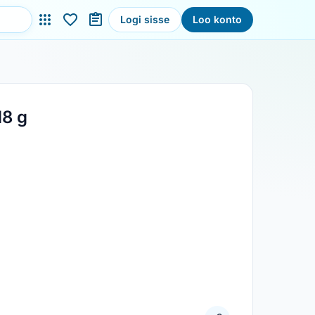
Logi sisse
Loo konto
18 g