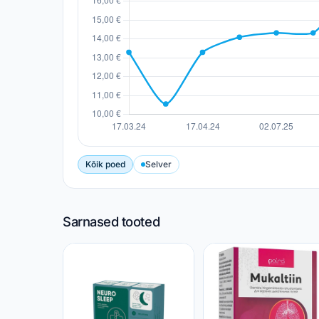
Kõik poed
Selver
Sarnased tooted