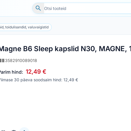
id, toidulisandid, valuvaigistid
Magne B6 Sleep kapslid N30, MAGNE, 
3582910089018
12,49 €
Parim hind:
Viimase 30 päeva soodsaim hind: 12,49 €