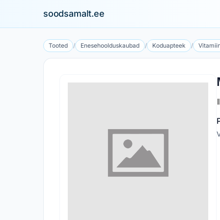
soodsamalt.ee
Tooted
/
Enesehoolduskaubad
/
Koduapteek
/
Vitamiin