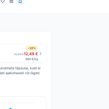
−22%
12,49 €
16,09 €
694 €/kg
andmete täpsuse, kuid ei
lati ajakohased või õiged.