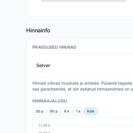
Hinnainfo
PRAEGUSED HINNAD
Selver
Hinnad võivad muutuda ja erineda. Püüame tagada 
saa garanteerida, et siin esitatud hinnaandmed on a
HINNAAJALUGU
30 p
90 p
6 k
1 a
Kõik