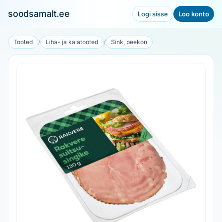
soodsamalt.ee
Logi sisse
Loo konto
Tooted
/
Liha- ja kalatooted
/
Sink, peekon