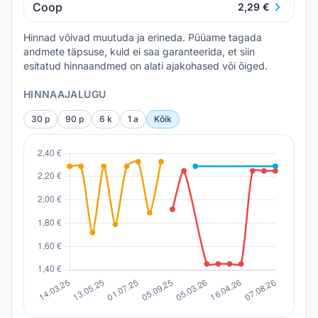
Coop
2,29 €
Hinnad võivad muutuda ja erineda. Püüame tagada
andmete täpsuse, kuid ei saa garanteerida, et siin
esitatud hinnaandmed on alati ajakohased või õiged.
HINNAAJALUGU
30 p
90 p
6 k
1 a
Kõik