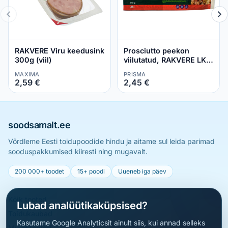
RAKVERE Viru keedusink
Prosciutto peekon
300g (viil)
viilutatud, RAKVERE LK,
140 g
MAXIMA
PRISMA
2,59 €
2,45 €
soodsamalt.ee
Võrdleme Eesti toidupoodide hindu ja aitame sul leida parimad
sooduspakkumised kiiresti ning mugavalt.
200 000+ toodet
15+ poodi
Uueneb iga päev
Kõik tooted
Lubad analüütikaküpsised?
Toidukaubad
Kasutame Google Analyticsit ainult siis, kui annad selleks
Muud tooted