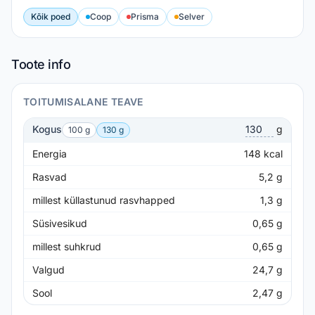
Kõik poed
Coop
Prisma
Selver
Toote info
TOITUMISALANE TEAVE
Kogus
g
100 g
130 g
Energia
148
kcal
Rasvad
5,2
g
millest küllastunud rasvhapped
1,3
g
Süsivesikud
0,65
g
millest suhkrud
0,65
g
Valgud
24,7
g
Sool
2,47
g